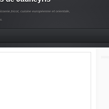
pisserie,tricot, cuisine européenne et orientale,
s.