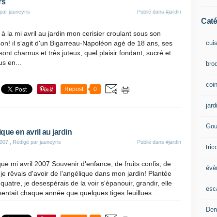
rs
par jauneyris
Publié dans
#jardin
Caté
 à la mi avril au jardin mon cerisier croulant sous son
cui
on! il s'agit d'un Bigarreau-Napoléon agé de 18 ans, ses
sont charnus et très juteux, quel plaisir fondant, sucré et
us en...
brod
coin
Repost
0
jard
Gou
que en avril au jardin
2007
, Rédigé par jauneyris
Publié dans
#jardin
tric
ue mi avril 2007 Souvenir d'enfance, de fruits confis, de
évè
 je rêvais d'avoir de l'angélique dans mon jardin! Plantée
quatre, je desespérais de la voir s'épanouir, grandir, elle
esc
entait chaque année que quelques tiges feuillues...
Den