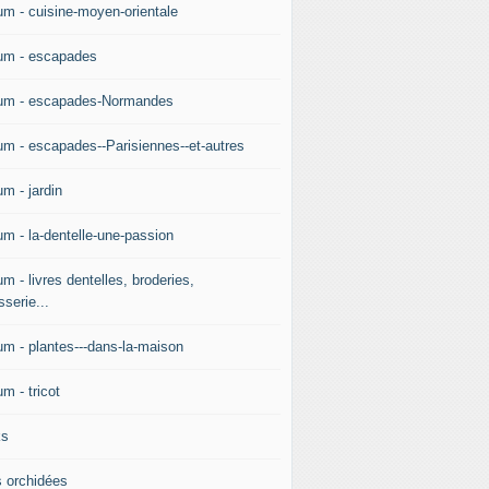
um - cuisine-moyen-orientale
um - escapades
um - escapades-Normandes
um - escapades--Parisiennes--et-autres
m - jardin
um - la-dentelle-une-passion
m - livres dentelles, broderies,
sserie...
um - plantes---dans-la-maison
m - tricot
ks
 orchidées