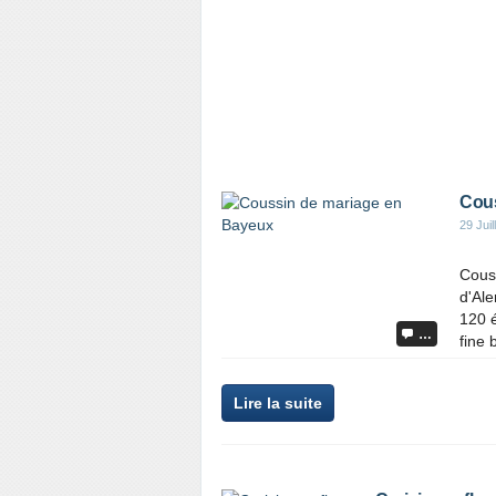
Cous
29 Juil
Couss
d'Ale
120 é
…
fine 
Lire la suite