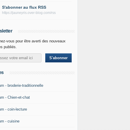
S'abonner au flux RSS
https://jauneyris.over-blog.com/rss
letter
ez-vous pour être averti des nouveaux
es publiés.
es
m - broderie-traditionnelle
um - Chien-et-chat
um - coin-lecture
um - cuisine