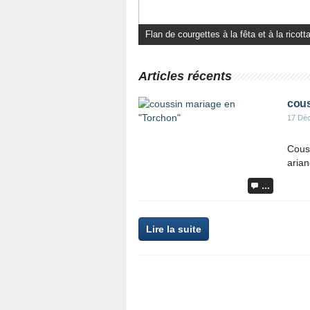
Un roman empreint d’une grande humanité
Articles récents
cous
17 Dé
Couss
aria
…
Lire la suite