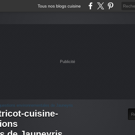
Tous nos blogs cuisine
Publicité
tricot-cuisine-
tions
s de Jauneyris