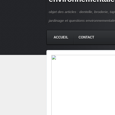
objet des articles : dentelle, broderie, ta
jardinage et questions environnementale
ACCUEIL
CONTACT