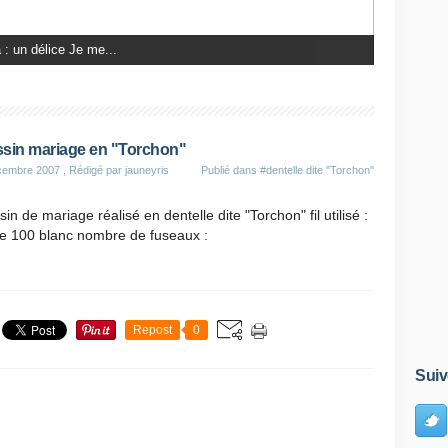
. Fanny est la seule survivante...
sin mariage en "Torchon"
cembre 2007
, Rédigé par jauneyris
Publié dans
#dentelle dite "Torchon"
in de mariage réalisé en dentelle dite "Torchon" fil utilisé :
ne 100 blanc nombre de fuseaux :
Repost
0
Suiv