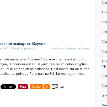
Alb
Alb
Alb
Alb
Albu
sin de mariage en Bayeux
let 2007
, Rédigé par jauneyris
Publié dans
#Dentelle de Bayeux
Alb
in de mariage en "Bayeux" la partie interne est en fond
Albu
nçon, le pourtour est en Bayeux, réalisé en coton égyptien
tapi
cru et le cordon en soie blanche, il est monté sur de la très
baptiste au point de Paris puis surfilé. Le monogramme...
Alb
Albu
Repost
0
Lin
Mes