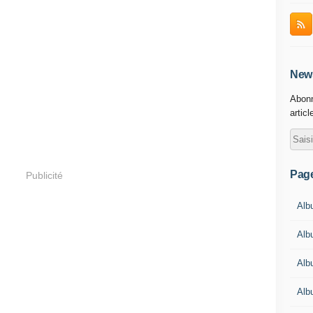
News
Abonn
articl
Pag
Publicité
Albu
Alb
Alb
Alb