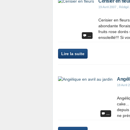
Cerisier en fleu
19 Avril 2007
, Rédigé 
Cerisier en fleurs
abondante florais
fruits rose dorés 
…
ensoleillé!!! Si vo
Lire la suite
Angéli
18 Avril 
Angéliq
cake...
depuis 
…
ne prés