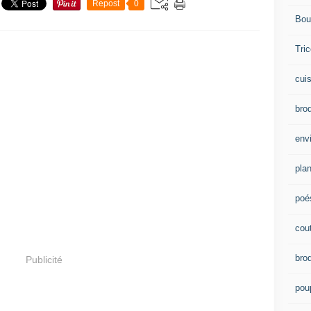
Repost
0
Bou
Tric
cui
brod
env
plan
poé
cou
bro
Publicité
pou