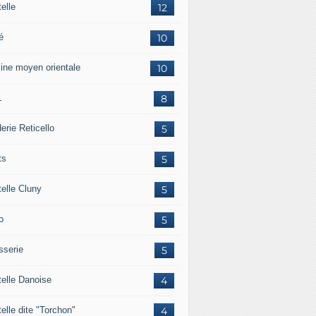
elle
12
é
10
sine moyen orientale
10
L
8
erie Reticello
5
ts
5
telle Cluny
5
o
5
sserie
5
telle Danoise
4
elle dite "Torchon"
4