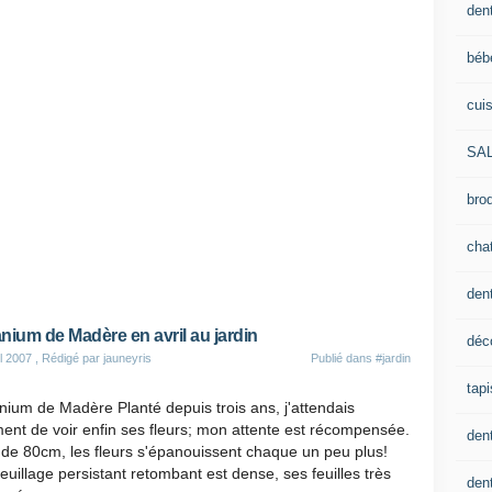
dent
béb
cui
SA
brod
cha
den
nium de Madère en avril au jardin
déc
il 2007
, Rédigé par jauneyris
Publié dans
#jardin
tapi
ium de Madère Planté depuis trois ans, j'attendais
ent de voir enfin ses fleurs; mon attente est récompensée.
den
de 80cm, les fleurs s'épanouissent chaque un peu plus!
euillage persistant retombant est dense, ses feuilles très
dent