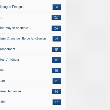
ledogue Français
31
ot
30
sine moyen-orientale
24
erie Cilaos de l'Ile de la Réunion
21
ironnement
19
tes d'intérieur
18
sie
16
ture
15
derie Hardanger
14
pées
13