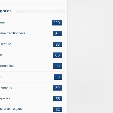
gories
sine
120
erie traditionnelle
84
 lecture
83
in
66
rmandises
59
ot
51
nements
39
apades
35
telle de Bayeux
32