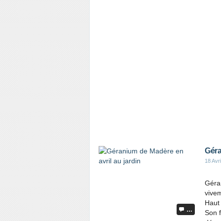
Géra
18 Avr
Géran
vivem
Haut 
…
Son f