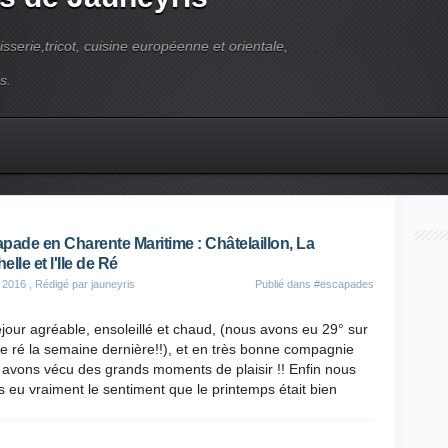
pisserie,tricot, cuisine européenne et orientale,
s.
pade en Charente Maritime : Châtelaillon, La
lle et l'Ile de Ré
 2016
, Rédigé par jauneyris
Publié dans
#escapades
jour agréable, ensoleillé et chaud, (nous avons eu 29° sur
 de ré la semaine dernière!!), et en très bonne compagnie
avons vécu des grands moments de plaisir !! Enfin nous
 eu vraiment le sentiment que le printemps était bien