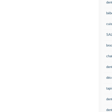
dent
béb
cui
SA
brod
cha
den
déc
tapi
den
dent