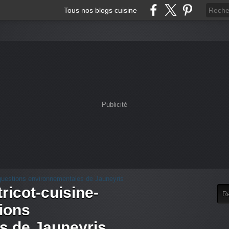
Tous nos blogs cuisine
Publicité
tricot-cuisine-
tions
s de Jauneyris