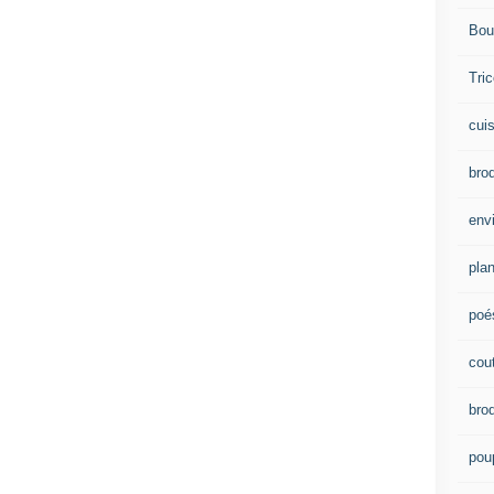
Bou
Tric
cui
brod
env
plan
poé
cou
bro
pou