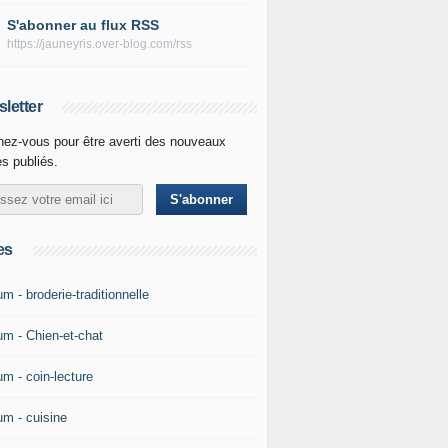
S'abonner au flux RSS
https://jauneyris.over-blog.com/rss
letter
ez-vous pour être averti des nouveaux
es publiés.
es
m - broderie-traditionnelle
um - Chien-et-chat
um - coin-lecture
um - cuisine