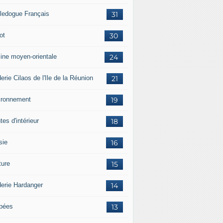
ledogue Français
31
ot
30
sine moyen-orientale
24
erie Cilaos de l'Ile de la Réunion
21
ironnement
19
tes d'intérieur
18
sie
16
ture
15
derie Hardanger
14
pées
13