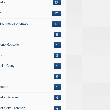
elle
12
é
10
sine moyen orientale
10
L
8
erie Reticello
5
ts
5
telle Cluny
5
o
5
sserie
5
telle Danoise
4
elle dite "Torchon"
4