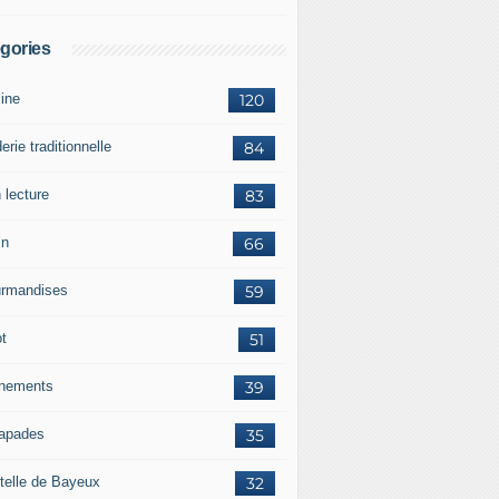
gories
sine
120
erie traditionnelle
84
 lecture
83
in
66
rmandises
59
ot
51
nements
39
apades
35
telle de Bayeux
32