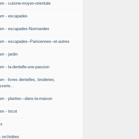
um - cuisine-moyen-orientale
um - escapades
um - escapades-Normandes
um - escapades--Parisiennes--et-autres
m - jardin
um - la-dentelle-une-passion
m - livres dentelles, broderies,
sserie...
um - plantes---dans-la-maison
m - tricot
ks
 orchidées