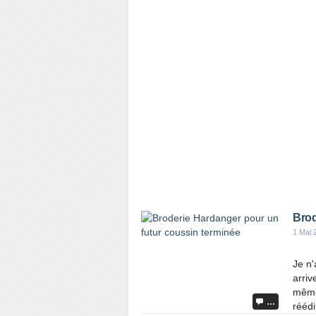
Brod
1 Mai 
Je n
arriv
même
…
réédi