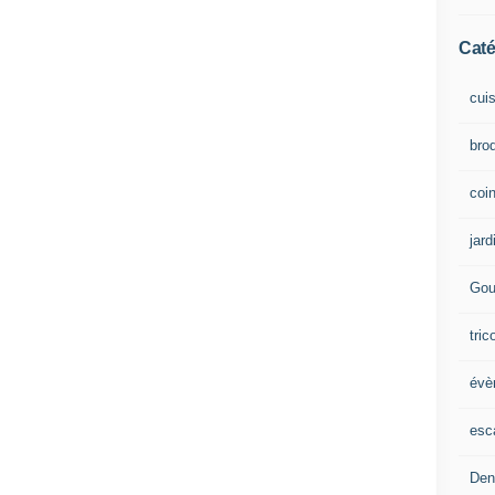
Caté
cui
brod
coin
jard
Gou
tric
évè
esc
Den