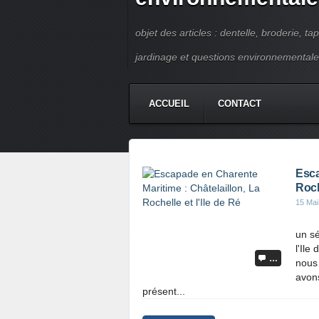
objet des articles : dentelle, broderie, ta
jardinage et questions environnementale
ACCUEIL
CONTACT
Esca
Roche
15 Mai
un sé
l'Ile
…
nous 
avons
présent...