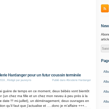
News
Abonn
articl
Pag
Albu
erie Hardanger pour un futur coussin terminée
2016
, Rédigé par jauneyris
Publié dans
#broderie Hardanger
Alb
'ai guère de temps en ce moment, deux bébés vont bientôt
Alb
er (un chez ma fille et un chez mon neveu à peu près à la
 date !!! mi-juillet), un déménagement, deux ouvrages en
Alb
tion qu'il faut que j'actualise et .....donc je m'affaire +++...