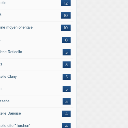
elle
12
é
10
sine moyen orientale
10
L
8
erie Reticello
5
ts
5
telle Cluny
5
o
5
sserie
5
telle Danoise
4
elle dite "Torchon"
4