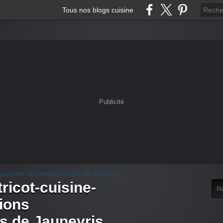
Tous nos blogs cuisine
Publicité
tricot-cuisine-
tions
s de Jauneyris