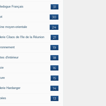
ledogue Français
31
ot
30
sine moyen-orientale
24
erie Cilaos de l'Ile de la Réunion
21
ironnement
19
tes d'intérieur
18
sie
16
ture
15
derie Hardanger
14
pées
13