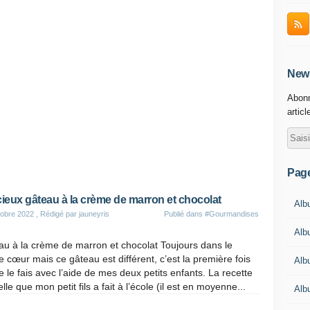
News
Abonn
articl
Pag
cieux gâteau à la crème de marron et chocolat
Albu
obre 2022
, Rédigé par jauneyris
Publié dans
#Gourmandises
Alb
u à la crème de marron et chocolat Toujours dans le
 cœur mais ce gâteau est différent, c’est la première fois
Alb
e le fais avec l’aide de mes deux petits enfants. La recette
elle que mon petit fils a fait à l’école (il est en moyenne...
Alb