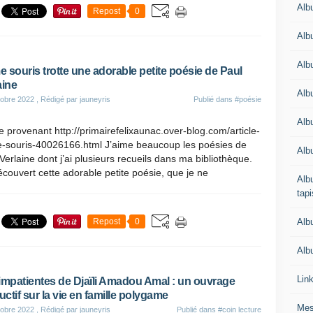
Alb
Repost
0
Alb
Alb
 souris trotte une adorable petite poésie de Paul
aine
Alb
obre 2022
, Rédigé par jauneyris
Publié dans
#poésie
Albu
 provenant http://primairefelixaunac.over-blog.com/article-
-souris-40026166.html J’aime beaucoup les poésies de
Alb
Verlaine dont j’ai plusieurs recueils dans ma bibliothèque.
découvert cette adorable petite poésie, que je ne
Albu
tapi
Alb
Repost
0
Albu
Lin
impatientes de Djaïli Amadou Amal : un ouvrage
ructif sur la vie en famille polygame
Mes
obre 2022
, Rédigé par jauneyris
Publié dans
#coin lecture