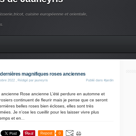
pisserie,tricot, cuisine européenne et orientale,
s.
dernières magnifiques roses anciennes
obre 2022
, Rédigé par jauneyris
Publié dans
#jardin
 ancienne Rose ancienne L’été perdure en automne et
osiers continuent de fleurir mais je pense que ce seront
ernières belles roses bien écloses, elles sont très
mées. Je n’ose les cueillir pour les laisser vivre plus
emps et en...
Repost
0