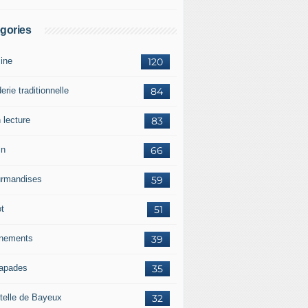
gories
sine
120
erie traditionnelle
84
 lecture
83
in
66
rmandises
59
ot
51
nements
39
apades
35
telle de Bayeux
32