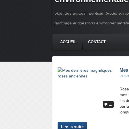
objet des articles : dentelle, broderie, ta
jardinage et questions environnementale
ACCUEIL
CONTACT
Mes 
29 Oct
Rose
mes r
les d
…
parfu
longt
Lire la suite