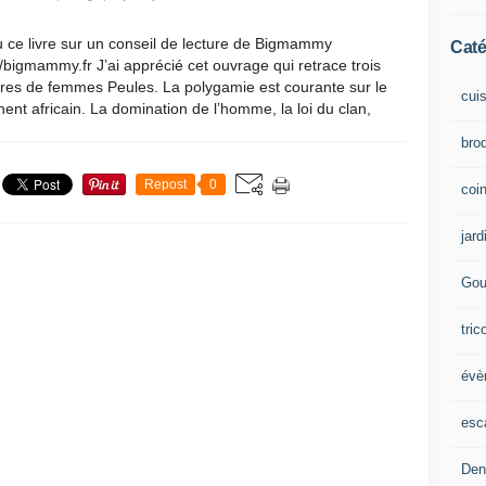
lu ce livre sur un conseil de lecture de Bigmammy
Caté
//bigmammy.fr J’ai apprécié cet ouvrage qui retrace trois
ires de femmes Peules. La polygamie est courante sur le
cui
nent africain. La domination de l’homme, la loi du clan,
brod
Repost
0
coin
jard
Gou
tric
évè
esc
Den