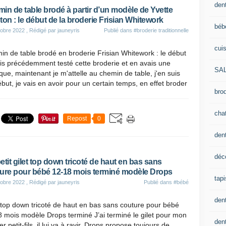
dent
in de table brodé à partir d’un modèle de Yvette
ton : le début de la broderie Frisian Whitework
béb
obre 2022
, Rédigé par jauneyris
Publié dans
#broderie traditionnelle
cui
n de table brodé en broderie Frisian Whitework : le début
is précédemment testé cette broderie et en avais une
SA
ue, maintenant je m'attelle au chemin de table, j'en suis
but, je vais en avoir pour un certain temps, en effet broder
brod
cha
Repost
0
den
déc
etit gilet top down tricoté de haut en bas sans
ure pour bébé 12-18 mois terminé modèle Drops
tapi
obre 2022
, Rédigé par jauneyris
Publié dans
#bébé
den
 top down tricoté de haut en bas sans couture pour bébé
 mois modèle Drops terminé J’ai terminé le gilet pour mon
dent
er petit-fils, il lui va à ravir. Drops propose toujours de