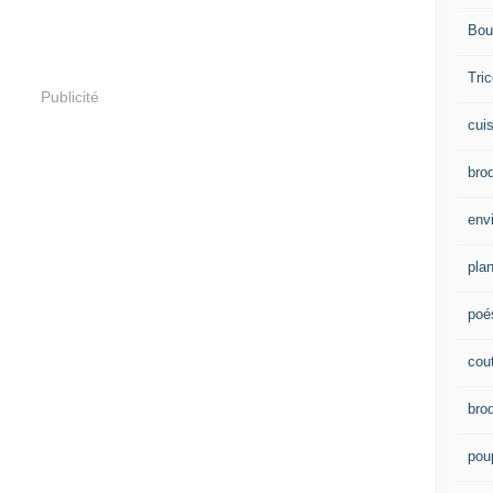
Bou
Tric
Publicité
cui
brod
env
plan
poé
cou
bro
pou