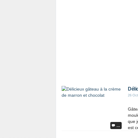
Déli
26 Oct
Gâtea
moule
que j
…
est c