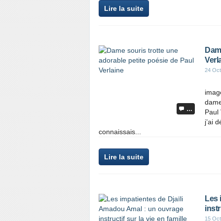
Lire la suite
Dame
Verl
24 Oct
image
dame
…
Paul 
j’ai 
connaissais...
Lire la suite
Les 
inst
15 Oct