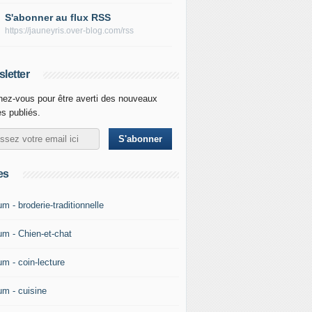
S'abonner au flux RSS
https://jauneyris.over-blog.com/rss
letter
ez-vous pour être averti des nouveaux
es publiés.
es
m - broderie-traditionnelle
um - Chien-et-chat
um - coin-lecture
um - cuisine