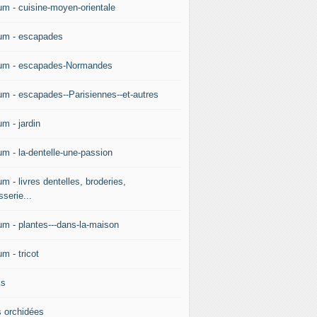
um - cuisine-moyen-orientale
um - escapades
um - escapades-Normandes
um - escapades--Parisiennes--et-autres
m - jardin
um - la-dentelle-une-passion
m - livres dentelles, broderies,
sserie...
um - plantes---dans-la-maison
m - tricot
ks
 orchidées