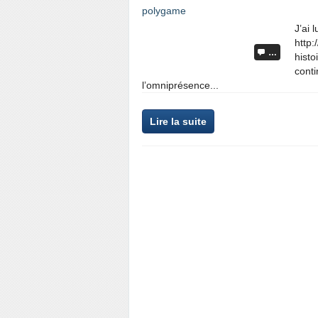
J’ai 
http:
…
histo
conti
l’omniprésence...
Lire la suite