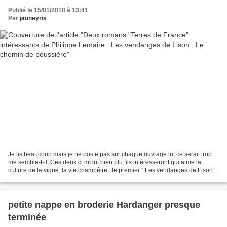
Publié le 15/01/2018 à 13:41
Par
jauneyris
Je lis beaucoup mais je ne poste pas sur chaque ouvrage lu, ce serait trop
me semble-t-il. Ces deux ci m'ont bien plu, ils intéresseront qui aime la
culture de la vigne, la vie champêtre.. le premier " Les vendanges de Lison"
Un contexte familial difficile,...
petite nappe en broderie Hardanger presque
terminée