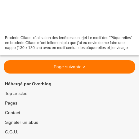
Broderie Cilaos, réalisation des fenêtres et surjet Le motif des "Pâquerettes"
en broderie Cilaos m'ont tellement plu que j'ai eu envie de me faire une
nappe (130 x 130 cm) avec en motif central des pâquerettes et j'envisage en
faire aussi dans les angles...
Page suivante >
Hébergé par Overblog
Top articles
Pages
Contact
Signaler un abus
C.G.U.