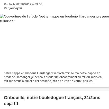
Publié le 02/10/2017 à 09:58
Par
jauneyris
petite nappe en broderie Hardanger Bientôt terminée ma petite nappe en
broderie Hardanger, je pensais broder un encadrement au milieu, mais en
fait, ma sœur, à qui elle est destinée, m'a dit qu'on ne verrait pas les
broderies, la table basse étant très...
Gribouille, notre bouledogue français, 31/2ans
déjà !!!