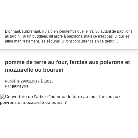
Étonnant, surprenant, il y a bien longtemps que je n'ai vu autant de papillons
au jardin, j'ai un buddleia, dit arbre à papillons, mais ce n'est pas lui qui les
attire manifestement, les sédums lui font concurrence en ce début
d'automne, il est vrai que...
pomme de terre au four, farcies aux poivrons et
mozzarelle ou boursin
Publié le 29/01/2017 à 18:28
Par
jauneyris