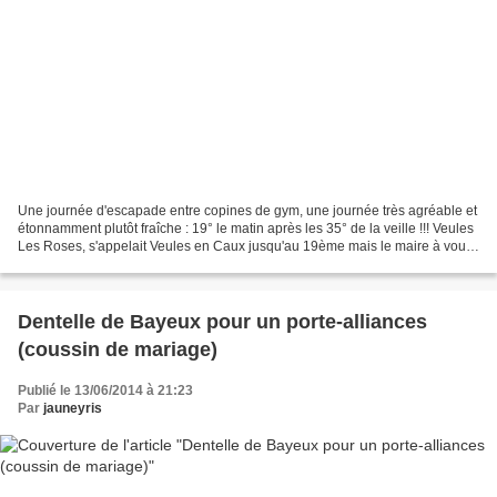
Une journée d'escapade entre copines de gym, une journée très agréable et
étonnamment plutôt fraîche : 19° le matin après les 35° de la veille !!! Veules
Les Roses, s'appelait Veules en Caux jusqu'au 19ème mais le maire à voulu
distinguer son bourg des...
Dentelle de Bayeux pour un porte-alliances
(coussin de mariage)
Publié le 13/06/2014 à 21:23
Par
jauneyris