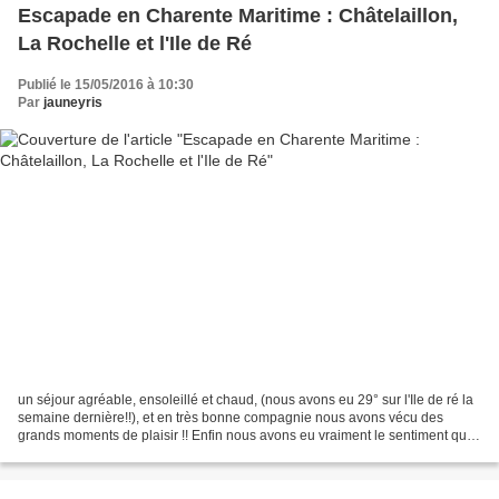
Escapade en Charente Maritime : Châtelaillon,
La Rochelle et l'Ile de Ré
Publié le 15/05/2016 à 10:30
Par
jauneyris
un séjour agréable, ensoleillé et chaud, (nous avons eu 29° sur l'Ile de ré la
semaine dernière!!), et en très bonne compagnie nous avons vécu des
grands moments de plaisir !! Enfin nous avons eu vraiment le sentiment que
le printemps était bien présent...