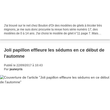
J'ai trouvé sur le net chez Bouton d'Or des modèles de gilets à tricoter très
mignons, je me suis donc procurée la revue hors série numéro 17, des
modèles de 0 à 14 ans. J'ai choisi le modèle de gilet n°11 page 7. Mais
après lecture des explications j'ai...
Joli papillon effleure les sédums en ce début de
l'automne
Publié le 22/09/2017 à 10:43
Par
jauneyris