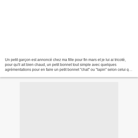
Un petit garçon est annoncé chez ma fille pour fin mars et je lui ai tricoté,
pour qu'il ait bien chaud, un petit bonnet tout simple avec quelques
agrémentations pour en faire un petit bonnet "chat" ou "lapin" selon celui qui
regarde, pour moi c'est un...