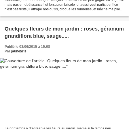
Gribouille, notre bouledogue français a 3 ans!! Il a un peu gagné en sagesse
mais pas en obéissance!! et lorsqu'on bricole lui aussi veut participer!! ce
n'est pas triste, il attrape nos outils, croque les rondelles, et mâche ma pile
électrique et j'en...
Quelques fleurs de mon jardin : roses, géranium
grandiflora blue, sauge.....
Publié le 03/06/2015 à 15:08
Par
jauneyris
Le printemps a d'agréable les fleurs au jardin, même si le temps peu