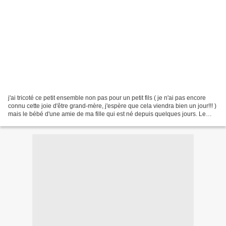
j'ai tricoté ce petit ensemble non pas pour un petit fils ( je n'ai pas encore
connu cette joie d'être grand-mère, j'espère que cela viendra bien un jour!!! )
mais le bébé d'une amie de ma fille qui est né depuis quelques jours. Le
résultat est sympathique,...