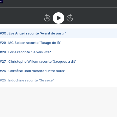
#30 : Eve Angeli raconte "Avant de partir"
#29 : MC Solaar raconte "Bouge de là"
28 : Lorie raconte "Je vais vite"
#27 : Christophe Willem raconte "Jacques a dit"
#26 : Chimène Badi raconte "Entre nous"
#25 : Indochine raconte "3e sexe"
#24 : Zaho raconte "C'est chelou"
#23 : Patrick Bruel raconte "Au café des délices"
#22 : Kyo raconte "Le chemin"