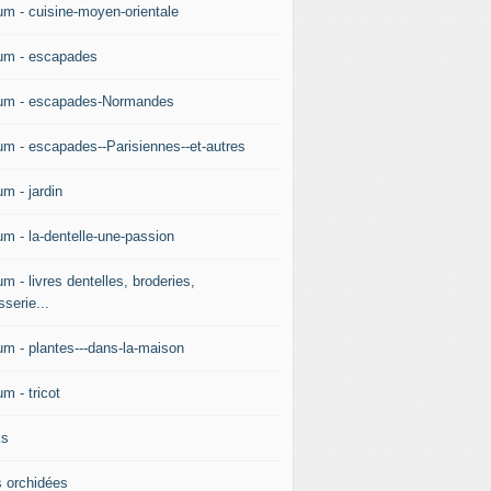
um - cuisine-moyen-orientale
um - escapades
um - escapades-Normandes
um - escapades--Parisiennes--et-autres
m - jardin
um - la-dentelle-une-passion
m - livres dentelles, broderies,
sserie...
um - plantes---dans-la-maison
m - tricot
ks
 orchidées