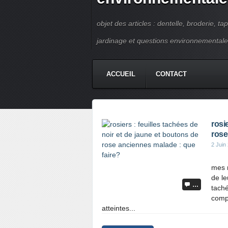
objet des articles : dentelle, broderie, ta
jardinage et questions environnementale
ACCUEIL
CONTACT
rosi
rose
2 Juin
mes r
de le
…
taché
compt
atteintes...