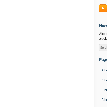
News
Abonn
articl
Pag
Albu
Alb
Alb
Alb