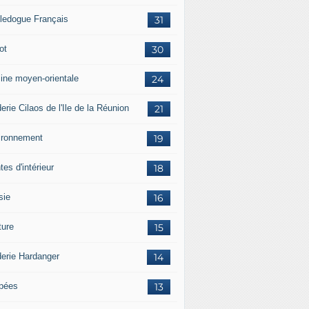
ledogue Français
31
ot
30
sine moyen-orientale
24
erie Cilaos de l'Ile de la Réunion
21
ironnement
19
tes d'intérieur
18
sie
16
ture
15
derie Hardanger
14
pées
13