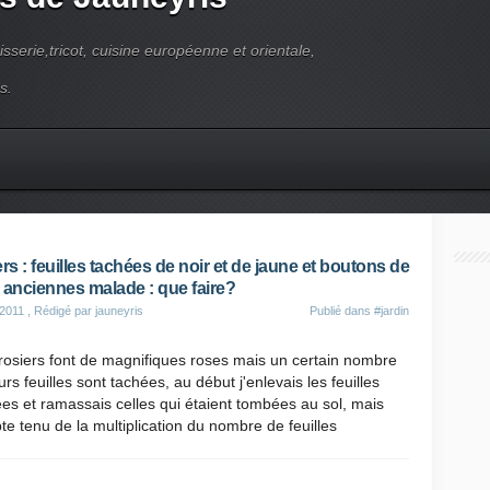
pisserie,tricot, cuisine européenne et orientale,
s.
ers : feuilles tachées de noir et de jaune et boutons de
 anciennes malade : que faire?
 2011
, Rédigé par jauneyris
Publié dans
#jardin
osiers font de magnifiques roses mais un certain nombre
urs feuilles sont tachées, au début j'enlevais les feuilles
es et ramassais celles qui étaient tombées au sol, mais
e tenu de la multiplication du nombre de feuilles