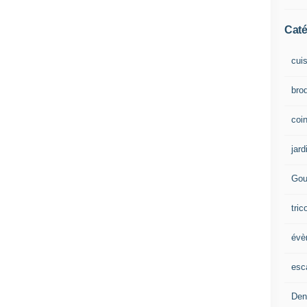
Caté
cui
brod
coin
jard
Gou
tric
évè
esc
Den