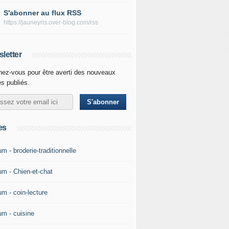
S'abonner au flux RSS
https://jauneyris.over-blog.com/rss
letter
ez-vous pour être averti des nouveaux
es publiés.
es
m - broderie-traditionnelle
um - Chien-et-chat
um - coin-lecture
um - cuisine