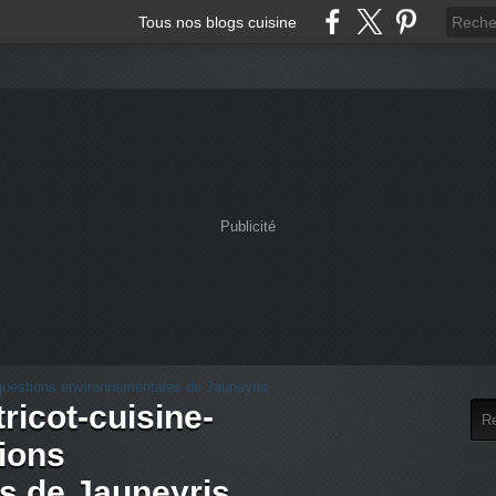
Tous nos blogs cuisine
Publicité
tricot-cuisine-
tions
s de Jauneyris