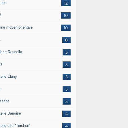
elle
12
é
10
sine moyen orientale
10
L
8
erie Reticello
5
ts
5
telle Cluny
5
o
5
sserie
5
telle Danoise
4
elle dite "Torchon"
4