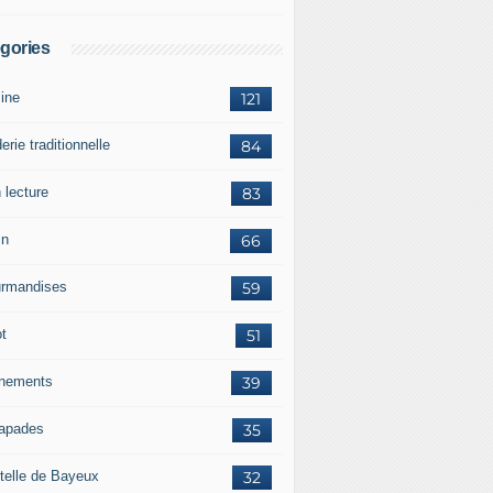
gories
sine
121
erie traditionnelle
84
 lecture
83
in
66
rmandises
59
ot
51
nements
39
apades
35
telle de Bayeux
32