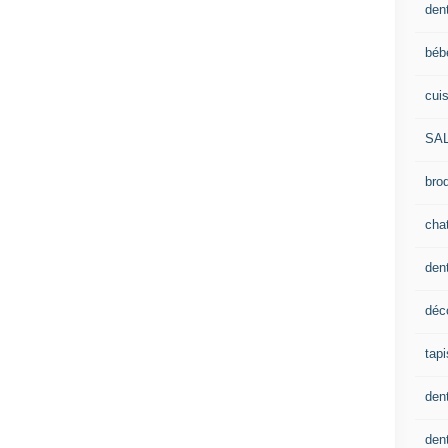
dent
béb
cui
SA
brod
cha
den
déc
tapi
den
dent