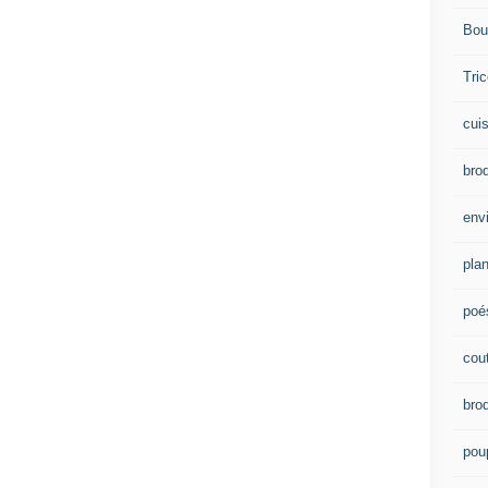
Bou
Tric
cui
brod
env
plan
poé
cou
bro
pou