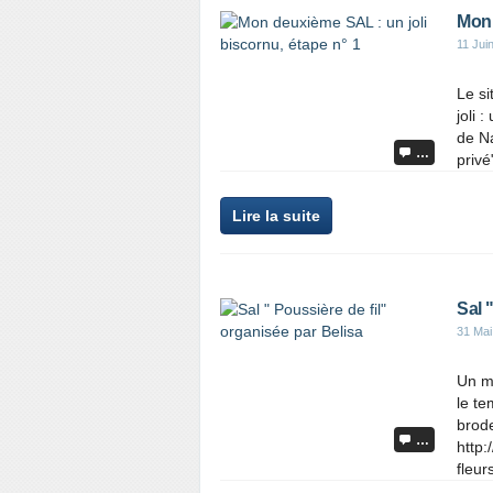
Mon 
11 Jui
Le si
joli 
de Na
…
privé
Lire la suite
Sal 
31 Mai
Un mo
le t
brod
…
http:
fleu