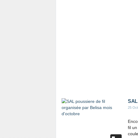
SAL 
25 Oct
Encor
fil u
coule