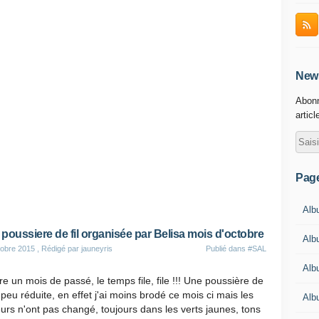
News
Abonn
articl
Pag
Albu
poussiere de fil organisée par Belisa mois d'octobre
Alb
obre 2015
, Rédigé par jauneyris
Publié dans
#SAL
Alb
e un mois de passé, le temps file, file !!! Une poussière de
n peu réduite, en effet j'ai moins brodé ce mois ci mais les
Alb
urs n'ont pas changé, toujours dans les verts jaunes, tons