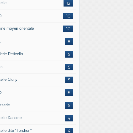
elle
12
é
10
sine moyen orientale
10
L
8
erie Reticello
5
ts
5
telle Cluny
5
o
5
sserie
5
telle Danoise
4
elle dite "Torchon"
4