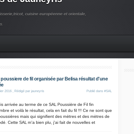
pisserie,tricot, cuisine européenne et orientale,
s.
poussiere de fil organisée par Belisa résultat d'une
ée
ier 2016
, Rédigé par jauneyris
Publié dans
#SAL
is arrivée au terme de ce SAL Poussière de Fil fin
bre et voilà le résultat, cela en fait du fil !!! Ce ne sont que
oussières mais qui signifient des mètres et des mètres de
rodé. Cette SAL m'a bien plu, j'ai fait de nouvelles et