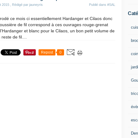
t 2015
, Rédigé par jauneyris
Publié dans
#SAL
Caté
brodé ce mois ci essentiellement Hardanger et Cilaos donc
oussière de fil correspond à ces ouvrages rouge-grenat
cui
l'Hardanger et blanc pour le Cilaos, un bon petit volume de
 reste de fil....
brod
Repost
0
coin
jard
Gou
tric
évè
esc
Den