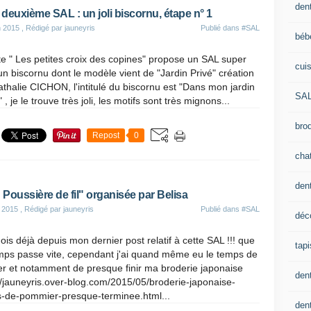
dent
deuxième SAL : un joli biscornu, étape n° 1
n 2015
, Rédigé par jauneyris
Publié dans
#SAL
béb
te " Les petites croix des copines" propose un SAL super
cui
: un biscornu dont le modèle vient de "Jardin Privé" création
thalie CICHON, l'intitulé du biscornu est "Dans mon jardin
SA
" , je le trouve très joli, les motifs sont très mignons...
brod
Repost
0
cha
den
" Poussière de fil" organisée par Belisa
 2015
, Rédigé par jauneyris
Publié dans
#SAL
déc
is déjà depuis mon dernier post relatif à cette SAL !!! que
tapi
emps passe vite, cependant j'ai quand même eu le temps de
er et notamment de presque finir ma broderie japonaise
den
//jauneyris.over-blog.com/2015/05/broderie-japonaise-
rs-de-pommier-presque-terminee.html...
dent