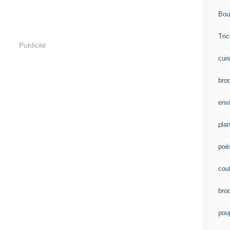
Bou
Tric
Publicité
cui
brod
env
plan
poé
cou
bro
pou