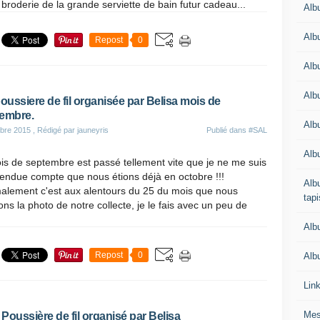
 broderie de la grande serviette de bain futur cadeau...
Alb
Alb
Repost
0
Alb
Alb
poussiere de fil organisée par Belisa mois de
embre.
Albu
bre 2015
, Rédigé par jauneyris
Publié dans
#SAL
Alb
is de septembre est passé tellement vite que je ne me suis
endue compte que nous étions déjà en octobre !!!
Albu
alement c'est aux alentours du 25 du mois que nous
tapi
ons la photo de notre collecte, je le fais avec un peu de
Alb
Repost
0
Albu
Lin
Mes
Poussière de fil organisé par Belisa