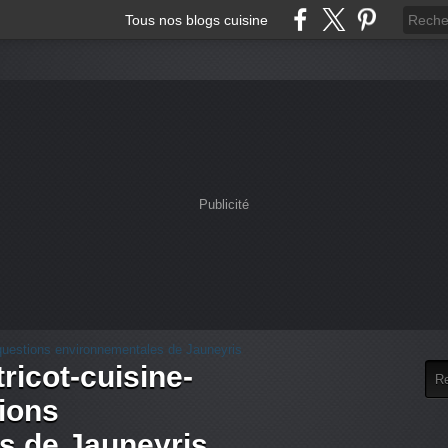
Tous nos blogs cuisine
Publicité
tricot-cuisine-
tions
s de Jauneyris