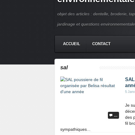
objet des articles : dentelle, broderie, ta
jardinage et questions environnementale
ACCUEIL
CONTACT
sal
SAL 
ann
5 Janv
Je su
décem
…
des p
fil b
sympathiques...