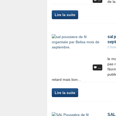
…
de la
Lire la suite
sal 
sept
2 Octo
le mo
pas r
…
Norm
publi
retard mais bon...
Lire la suite
SAL 