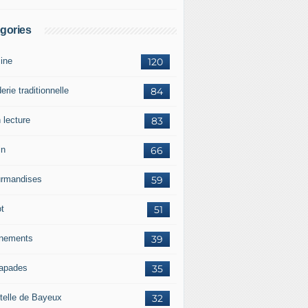
gories
sine
120
erie traditionnelle
84
 lecture
83
in
66
rmandises
59
ot
51
nements
39
apades
35
telle de Bayeux
32