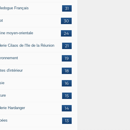
ledogue Français
31
ot
30
sine moyen-orientale
24
erie Cilaos de l'Ile de la Réunion
21
ironnement
19
tes d'intérieur
18
sie
16
ture
15
derie Hardanger
14
pées
13