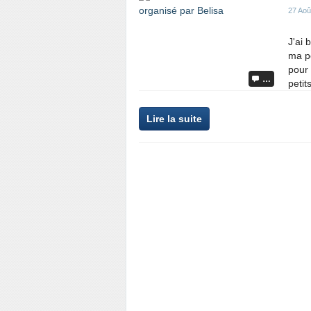
27 Aoû
J'ai 
ma p
pour 
…
petits
Lire la suite