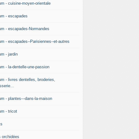
um - cuisine-moyen-orientale
um - escapades
um - escapades-Normandes
um - escapades--Parisiennes--et-autres
m - jardin
um - la-dentelle-une-passion
m - livres dentelles, broderies,
sserie...
um - plantes---dans-la-maison
m - tricot
ks
 orchidées