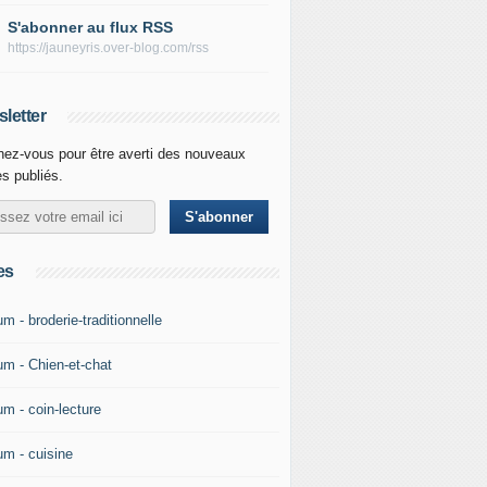
S'abonner au flux RSS
https://jauneyris.over-blog.com/rss
letter
ez-vous pour être averti des nouveaux
es publiés.
es
m - broderie-traditionnelle
um - Chien-et-chat
um - coin-lecture
um - cuisine