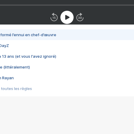
nsformé l’ennui en chef-d’œuvre
 DayZ
 a 13 ans (et vous l'avez ignoré)
e (littéralement)
im Rayan
 toutes les règles
s les jeux vidéo
us choquant de Rockstar ? - Le scandale BULLY
e plus moche de Steam
du RÊVE tourne au CAUCHEMAR