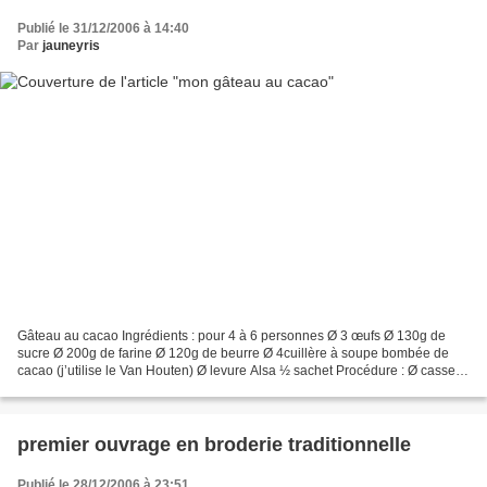
Publié le 31/12/2006 à 14:40
Par
jauneyris
Gâteau au cacao Ingrédients : pour 4 à 6 personnes Ø 3 œufs Ø 130g de
sucre Ø 200g de farine Ø 120g de beurre Ø 4cuillère à soupe bombée de
cacao (j’utilise le Van Houten) Ø levure Alsa ½ sachet Procédure : Ø casser
les œufs en séparant les blancs des...
premier ouvrage en broderie traditionnelle
Publié le 28/12/2006 à 23:51