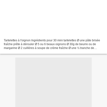
Tartelettes à l'oignon Ingrédients pour 30 mini tartelettes Ø une pâte brisée
fraîche prête à dérouler Ø 5 ou 6 beaux oignons Ø 30g de beurre ou de
margarine Ø 2 cuillères à soupe de crème fraîche Ø une ½ tranche de
jambon Ø 60 gr de gruyère rapé Ø sel,...