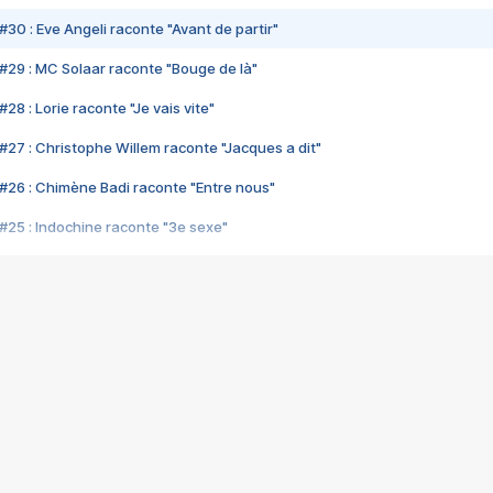
#30 : Eve Angeli raconte "Avant de partir"
#29 : MC Solaar raconte "Bouge de là"
28 : Lorie raconte "Je vais vite"
#27 : Christophe Willem raconte "Jacques a dit"
#26 : Chimène Badi raconte "Entre nous"
#25 : Indochine raconte "3e sexe"
#24 : Zaho raconte "C'est chelou"
#23 : Patrick Bruel raconte "Au café des délices"
#22 : Kyo raconte "Le chemin"
#21 : Nolwenn Leroy raconte "Cassé"
#20 : Patrick Hernandez raconte "Born to be alive"
#19 : Lorie raconte "Près de moi"