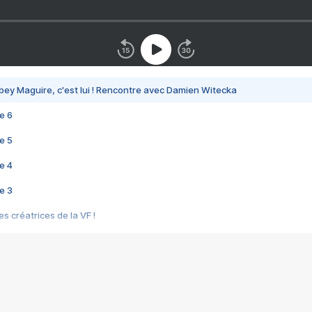
bey Maguire, c'est lui ! Rencontre avec Damien Witecka
e 6
e 5
e 4
e 3
s créatrices de la VF !
e 2
e 1
e Mektoub My Love arrive enfin ! Rencontre avec Shaïn Boumedine et Sal