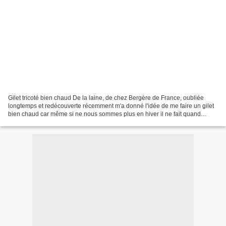
Gilet tricoté bien chaud De la laine, de chez Bergère de France, oubliée
longtemps et redécouverte récemment m'a donné l'idée de me faire un gilet
bien chaud car même si ne nous sommes plus en hiver il ne fait quand
même pas bien chaud et "en avril ne...