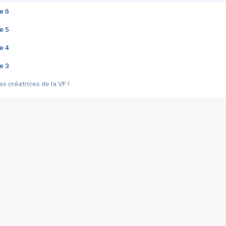
e 6
e 5
e 4
e 3
s créatrices de la VF !
e 2
e 1
e Mektoub My Love arrive enfin ! Rencontre avec Shaïn Boumedine et Sal
i : après Toni en famille
elle réalise le bouleversant Dites lui que je l'aime
ais ! Rencontre autour de Vie privée de Rebecca Zlotowski
 de Marguerite, Grave... Rencontre avec Ella Rumpf