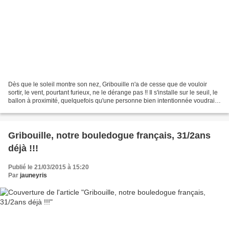
Dès que le soleil montre son nez, Gribouille n'a de cesse que de vouloir
sortir, le vent, pourtant furieux, ne le dérange pas !! Il s'installe sur le seuil, le
ballon à proximité, quelquefois qu'une personne bien intentionnée voudrait
jouer, et en attendant...
Gribouille, notre bouledogue français, 31/2ans
déjà !!!
Publié le 21/03/2015 à 15:20
Par
jauneyris