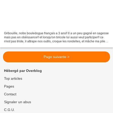
Gribouille, notre bouledogue français a 3 ans!! Il a un peu gagné en sagesse
mais pas en obéissance!! et lorsqu'on bricole lui aussi veut participer!! ce
n'est pas triste, il attrape nos outils, croque les rondelles, et mâche ma pile
électrique et j'en...
Page suivante >
Hébergé par Overblog
Top articles
Pages
Contact
Signaler un abus
C.G.U.