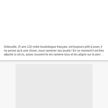
Gribouille, (5 ans 1/2) notre bouledogue français, est toujours prêt à jouer, il
ne pense qu'à une chose, nous ramener ses jouets ! En ce moment il est très
attaché à cet os, assez souvent ils les ramène tous et les aligne sur le perron
et aboie en espérant...