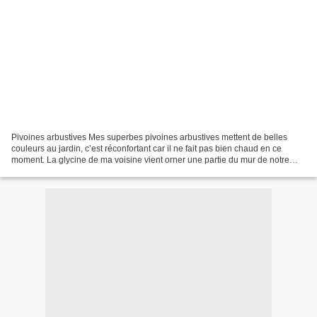
Pivoines arbustives Mes superbes pivoines arbustives mettent de belles
couleurs au jardin, c’est réconfortant car il ne fait pas bien chaud en ce
moment. La glycine de ma voisine vient orner une partie du mur de notre
jardin et ses fragrances sont enivrantes,...