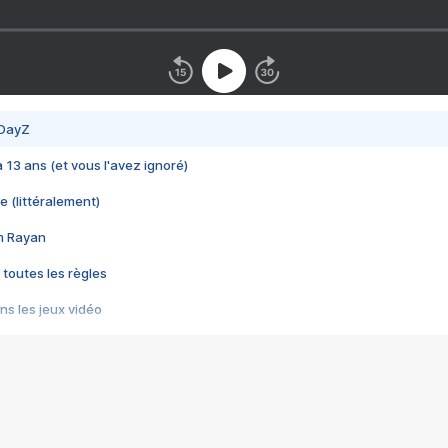
 DayZ
 a 13 ans (et vous l'avez ignoré)
e (littéralement)
im Rayan
 toutes les règles
s les jeux vidéo
us choquant de Rockstar ? - Le scandale BULLY
e plus moche de Steam
du RÊVE tourne au CAUCHEMAR