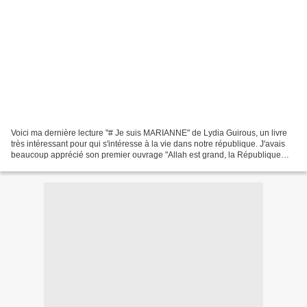
Voici ma dernière lecture "# Je suis MARIANNE" de Lydia Guirous, un livre
très intéressant pour qui s'intéresse à la vie dans notre république. J'avais
beaucoup apprécié son premier ouvrage "Allah est grand, la République
aussi" cf mon post du 21 février...