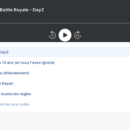
 Battle Royale - DayZ
 DayZ
 a 13 ans (et vous l'avez ignoré)
e (littéralement)
im Rayan
 toutes les règles
s les jeux vidéo
us choquant de Rockstar ? - Le scandale BULLY
e plus moche de Steam