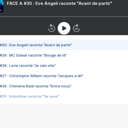
FACE A #30 : Eve Angeli raconte "Avant de partir"
#30 : Eve Angeli raconte "Avant de partir"
#29 : MC Solaar raconte "Bouge de là"
28 : Lorie raconte "Je vais vite"
#27 : Christophe Willem raconte "Jacques a dit"
#26 : Chimène Badi raconte "Entre nous"
#25 : Indochine raconte "3e sexe"
#24 : Zaho raconte "C'est chelou"
#23 : Patrick Bruel raconte "Au café des délices"
#22 : Kyo raconte "Le chemin"