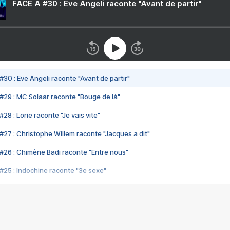
FACE A #30 : Eve Angeli raconte "Avant de partir"
#30 : Eve Angeli raconte "Avant de partir"
#29 : MC Solaar raconte "Bouge de là"
28 : Lorie raconte "Je vais vite"
#27 : Christophe Willem raconte "Jacques a dit"
#26 : Chimène Badi raconte "Entre nous"
#25 : Indochine raconte "3e sexe"
#24 : Zaho raconte "C'est chelou"
#23 : Patrick Bruel raconte "Au café des délices"
#22 : Kyo raconte "Le chemin"