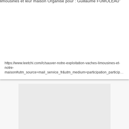
https://www.leetchi.com//c/sauver-notre-exploitation-vaches-limousines-et-
notre-
maison#utm_source=mail_service_fr&utm_medium=participation_participan
t_ok_fr&utm_campaign=mail_service_participation