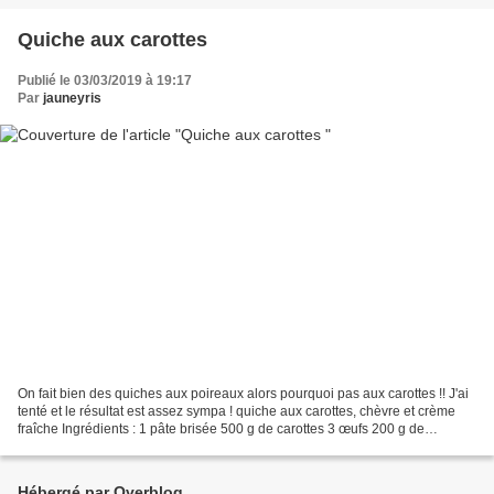
Quiche aux carottes
Publié le 03/03/2019 à 19:17
Par
jauneyris
On fait bien des quiches aux poireaux alors pourquoi pas aux carottes !! J'ai
tenté et le résultat est assez sympa ! quiche aux carottes, chèvre et crème
fraîche Ingrédients : 1 pâte brisée 500 g de carottes 3 œufs 200 g de
fromage de chèvre crème fraîche...
Hébergé par Overblog