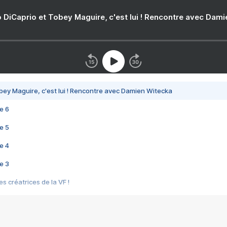
 DiCaprio et Tobey Maguire, c'est lui ! Rencontre avec Dam
bey Maguire, c'est lui ! Rencontre avec Damien Witecka
e 6
e 5
e 4
e 3
s créatrices de la VF !
e 2
e 1