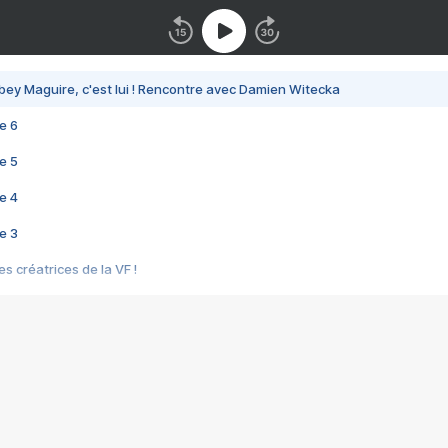
bey Maguire, c'est lui ! Rencontre avec Damien Witecka
e 6
e 5
e 4
e 3
s créatrices de la VF !
e 2
e 1
e Mektoub My Love arrive enfin ! Rencontre avec Shaïn Boumedine et Sal
i : après Toni en famille