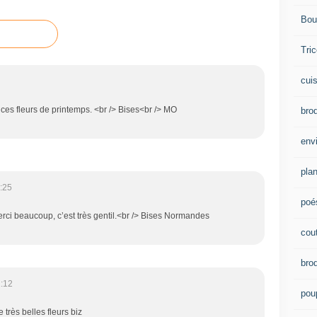
Bou
Tric
cui
ces fleurs de printemps. <br /> Bises<br /> MO
brod
env
plan
:25
poé
rci beaucoup, c’est très gentil.<br /> Bises Normandes
cou
bro
1:12
pou
 très belles fleurs biz