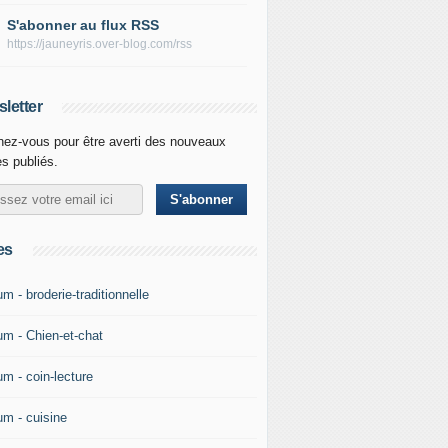
S'abonner au flux RSS
https://jauneyris.over-blog.com/rss
letter
ez-vous pour être averti des nouveaux
es publiés.
es
m - broderie-traditionnelle
um - Chien-et-chat
um - coin-lecture
um - cuisine