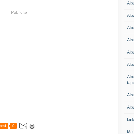
Alb
Publicité
Alb
Alb
Alb
Albu
Alb
Albu
tapi
Alb
Albu
Lin
post
0
Mes