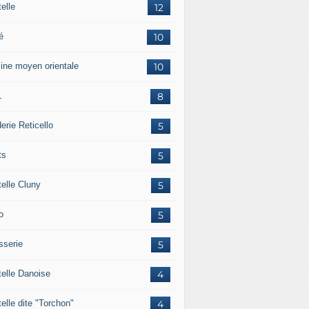
elle
12
é
10
sine moyen orientale
10
L
8
erie Reticello
5
ts
5
telle Cluny
5
o
5
sserie
5
telle Danoise
4
elle dite "Torchon"
4