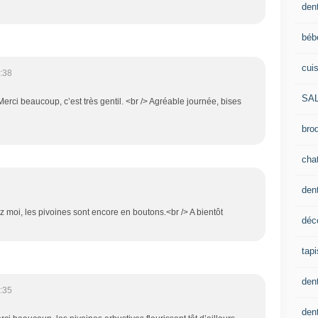
dent
béb
cui
:38
SA
rci beaucoup, c’est très gentil. <br /> Agréable journée, bises
brod
cha
den
ez moi, les pivoines sont encore en boutons.<br /> A bientôt
déc
tapi
den
:35
dent