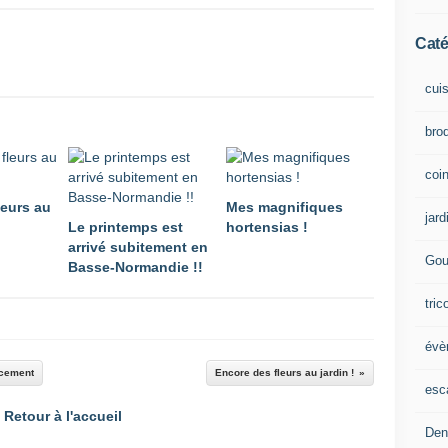
Caté
cui
brod
coin
leurs au
Mes magnifiques
jard
Le printemps est
hortensias !
arrivé subitement en
Gou
Basse-Normandie !!
tric
évè
ucement
Encore des fleurs au jardin !
esc
Retour à l'accueil
Den