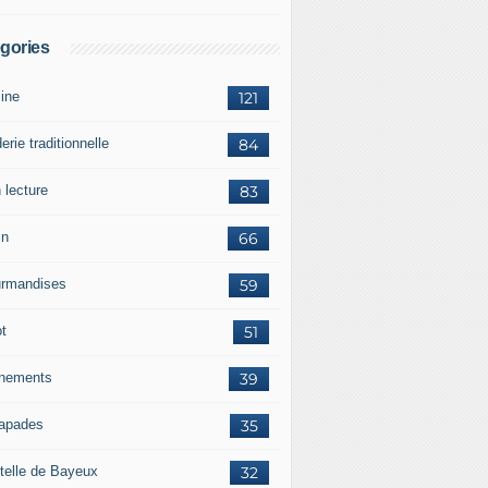
gories
sine
121
erie traditionnelle
84
 lecture
83
in
66
rmandises
59
ot
51
nements
39
apades
35
telle de Bayeux
32