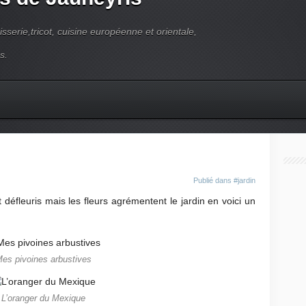
pisserie,tricot, cuisine européenne et orientale,
s.
Publié dans
#jardin
défleuris mais les fleurs agrémentent le jardin en voici un
es pivoines arbustives
L’oranger du Mexique