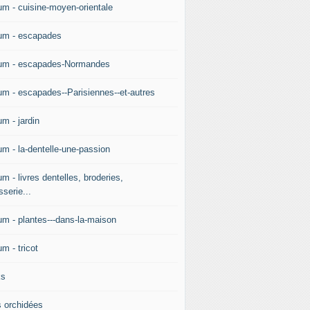
um - cuisine-moyen-orientale
um - escapades
um - escapades-Normandes
um - escapades--Parisiennes--et-autres
m - jardin
um - la-dentelle-une-passion
m - livres dentelles, broderies,
sserie...
um - plantes---dans-la-maison
m - tricot
ks
 orchidées