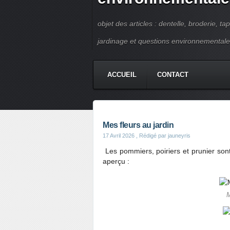
objet des articles : dentelle, broderie, ta
jardinage et questions environnementale
ACCUEIL
CONTACT
Mes fleurs au jardin
17 Avril 2026
, Rédigé par jauneyris
Les pommiers, poiriers et prunier sont 
aperçu :
M