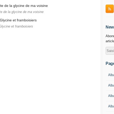
ite de la glycine de ma voisine
Glycine et framboisiers
News
Abonn
articl
Pag
Albu
Alb
Alb
Alb