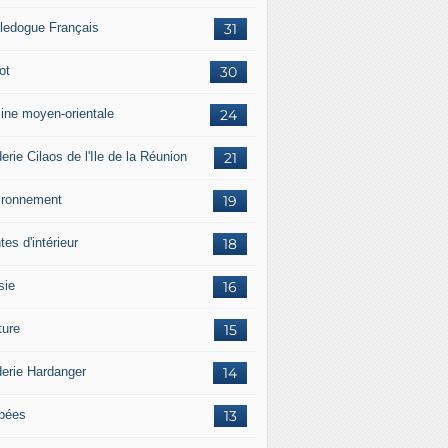
ledogue Français
31
ot
30
sine moyen-orientale
24
erie Cilaos de l'Ile de la Réunion
21
ironnement
19
tes d'intérieur
18
sie
16
ture
15
derie Hardanger
14
pées
13