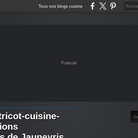
Tous nos blogs cuisine
Publicité
tricot-cuisine-
tions
s de Jauneyris