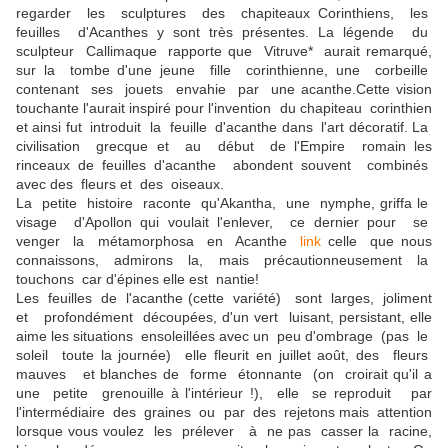
regarder les sculptures des chapiteaux Corinthiens, les
feuilles d'Acanthes y sont très présentes. La légende du
sculpteur Callimaque rapporte que Vitruve* aurait remarqué,
sur la tombe d'une jeune fille corinthienne, une corbeille
contenant ses jouets envahie par une acanthe.Cette vision
touchante l'aurait inspiré pour l'invention du chapiteau corinthien
et ainsi fut introduit la feuille d'acanthe dans l'art décoratif. La
civilisation grecque et au début de l'Empire romain les
rinceaux de feuilles d'acanthe abondent souvent combinés
avec des fleurs et des oiseaux.
La petite histoire raconte qu'Akantha, une nymphe, griffa le
visage d'Apollon qui voulait l'enlever, ce dernier pour se
venger la métamorphosa en Acanthe
link
celle que nous
connaissons, admirons la, mais précautionneusement la
touchons car d'épines elle est nantie!
Les feuilles de l'acanthe (cette variété) sont larges, joliment
et profondément découpées, d'un vert luisant, persistant, elle
aime les situations ensoleillées avec un peu d'ombrage (pas le
soleil toute la journée) elle fleurit en juillet août, des fleurs
mauves et blanches de forme étonnante (on croirait qu'il a
une petite grenouille à l'intérieur !), elle se reproduit par
l'intermédiaire des graines ou par des rejetons mais attention
lorsque vous voulez les prélever à ne pas casser la racine,