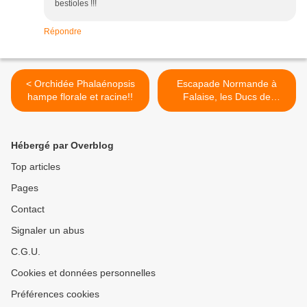
bestioles !!!
Répondre
< Orchidée Phalaénopsis
Escapade Normande à
hampe florale et racine!!
Falaise, les Ducs de
Normandie : Rollon >
Hébergé par Overblog
Top articles
Pages
Contact
Signaler un abus
C.G.U.
Cookies et données personnelles
Préférences cookies