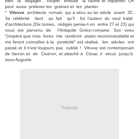
bien la dégager , couper ensuite la racine et replanter. On
peut aussi prélever les graines et les planter.
*
Vitruve
architecte romain qui a vécu au Ier siècle avant JC.
Sa célébrité tient au fait qu'il fut l'auteur du seul traité
d'architecture (Dix tomes, rédigés pense-t-on entre 27 et 23) qui
nous est parvenu de l'Antiquité Gréco-romaine. Son voeu
"j'espère que mes livres me rendront assez recommandable et
me feront connaître à la postérité" est réalisé, les siècles ont
passé et il n'est toujours pas oublié ! Vitruve est contemporain
de Varron et de Cicéron, et attaché à César, il vécut jusqu'à
sous Auguste.
Publicité