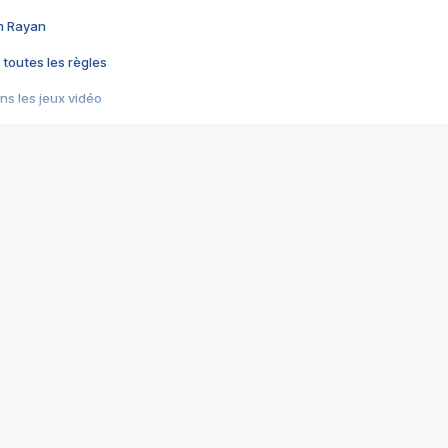
im Rayan
 toutes les règles
s les jeux vidéo
us choquant de Rockstar ? - Le scandale BULLY
e plus moche de Steam
du RÊVE tourne au CAUCHEMAR
pendant 8 heures
it… à tort
umiliés par un jeu vidéo
ire - Final Fantasy 8
ti un empire - Age of Empires
story DOFUS