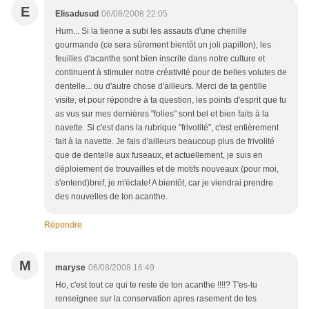
E
Elisadusud
06/08/2008 22:05
Hum... Si la tienne a subi les assauts d'une chenille
gourmande (ce sera sûrement bientôt un joli papillon), les
feuilles d'acanthe sont bien inscrite dans notre culture et
continuent à stimuler notre créativité pour de belles volutes de
dentelle... ou d'autre chose d'ailleurs. Merci de ta gentille
visite, et pour répondre à ta question, les points d'esprit que tu
as vus sur mes dernières "folies" sont bel et bien faits à la
navette. Si c'est dans la rubrique "frivolité", c'est entièrement
fait à la navette. Je fais d'ailleurs beaucoup plus de frivolité
que de dentelle aux fuseaux, et actuellement, je suis en
déploiement de trouvailles et de motifs nouveaux (pour moi,
s'entend)bref, je m'éclate! A bientôt, car je viendrai prendre
des nouvelles de ton acanthe.
Répondre
M
maryse
06/08/2008 16:49
Ho, c'est tout ce qui te reste de ton acanthe !!!!? T'es-tu
renseignee sur la conservation apres rasement de tes