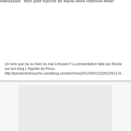
Un livre que j'ai eu bien du mal à trouver !! La présentation faite par Nicole
sur son blog L'Aiguille du Picou
http://pandoraminouche.canalblog.com/archives/2015/09/13/32622913.html
était tentante, aussi me suis-je mis à la recherche de cet ouvrage....