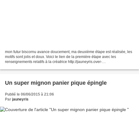
mon futur biscornu avance doucement, ma deuxième étape est réalisée, les
motifs sont jolis et doux. Voici le lien de la première étape avec les
renseignements relatifs à la créatrice http://jauneyris.over-
blog.com/2015/06/mon-deuxieme-sal-un-joli-bis...
Un super mignon panier pique épingle
Publié le 06/06/2015 à 21:06
Par
jauneyris