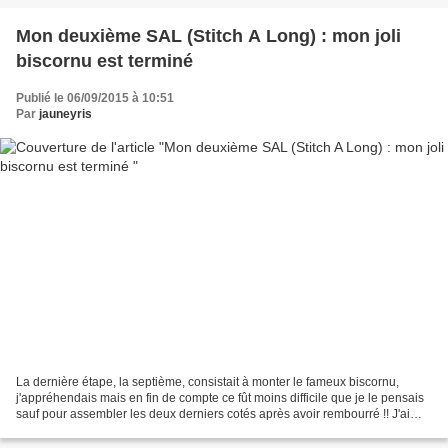
Mon deuxième SAL (Stitch A Long) : mon joli
biscornu est terminé
Publié le 06/09/2015 à 10:51
Par
jauneyris
La dernière étape, la septième, consistait à monter le fameux biscornu,
j'appréhendais mais en fin de compte ce fût moins difficile que je le pensais
sauf pour assembler les deux derniers cotés après avoir rembourré !! J'ai
bourré avec "nicrofibre" c'est...