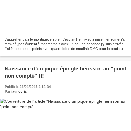
J'appréhendais le montage, eh bien c'est fait ! je m'y suis mise hier soir et j'ai
terminé, pas évident à monter mais avec un peu de patience j'y suis arrivée.
J'ai fait quelques points avec quatre brins de mouliné DMC pour le bout du
museau et mis deux...
Naissance d'un pique épingle hérisson au "point
non compté" !!!
Publié le 28/04/2015 à 18:34
Par
jauneyris