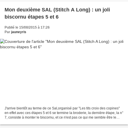
Mon deuxième SAL (Stitch A Long) : un joli
biscornu étapes 5 et 6
Publié le 15/08/2015 à 17:26
Par
jauneyris
J'arrive bientôt au terme de ce Sal,organisé par "Les tits croix des copines"
en effet avec ces étapes 5 et 6 se termine la broderie, la dernière étape, la n°
7, consiste à monter le biscornu, et ce n'est pas ce qui me semble être le
plus simple !! mais...