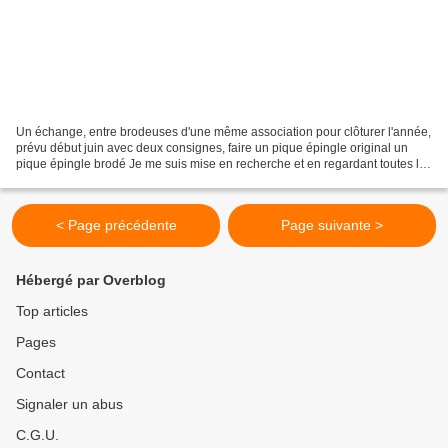
Un échange, entre brodeuses d'une même association pour clôturer l'année,
prévu début juin avec deux consignes, faire un pique épingle original un
pique épingle brodé Je me suis mise en recherche et en regardant toutes les
images de pique épingles j'ai...
< Page précédente
Page suivante >
Hébergé par Overblog
Top articles
Pages
Contact
Signaler un abus
C.G.U.