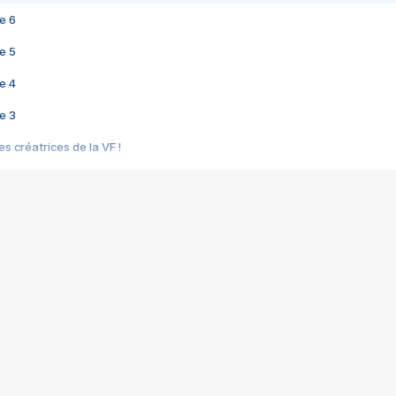
e 6
e 5
e 4
e 3
s créatrices de la VF !
e 2
e 1
e Mektoub My Love arrive enfin ! Rencontre avec Shaïn Boumedine et Sal
i : après Toni en famille
elle réalise le bouleversant Dites lui que je l'aime
ais ! Rencontre autour de Vie privée de Rebecca Zlotowski
 de Marguerite, Grave... Rencontre avec Ella Rumpf