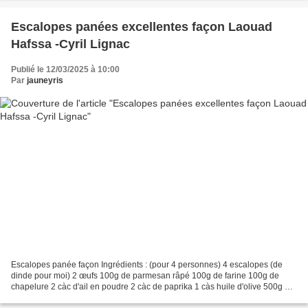
Escalopes panées excellentes façon Laouad
Hafssa -Cyril Lignac
Publié le 12/03/2025 à 10:00
Par
jauneyris
Escalopes panée façon Ingrédients : (pour 4 personnes) 4 escalopes (de
dinde pour moi) 2 œufs 100g de parmesan râpé 100g de farine 100g de
chapelure 2 càc d'ail en poudre 2 càc de paprika 1 càs huile d'olive 500g de
champignons 30g de beurre 250ml de...