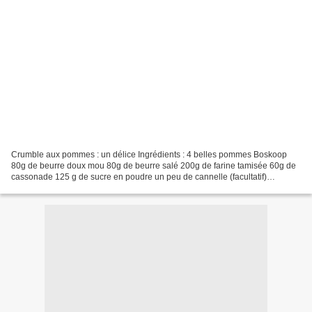
Crumble aux pommes : un délice Ingrédients : 4 belles pommes Boskoop
80g de beurre doux mou 80g de beurre salé 200g de farine tamisée 60g de
cassonade 125 g de sucre en poudre un peu de cannelle (facultatif)
Procédure : peler et épépiner les pommes puis...