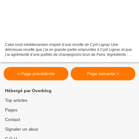
Cake rond méditerranéen inspiré d’une recette de Cyril Lignac Une
délicieuse recette que j’ai en grande partie empruntée à Cyril Lignac et que
j’ai agrémenté d’une poêlée de champignons brun de Paris. Ingrédients : 3
œufs 150 g de farine 1/2 sachet de...
< Page précédente
Page suivante >
Hébergé par Overblog
Top articles
Pages
Contact
Signaler un abus
C.G.U.