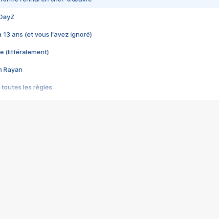
 DayZ
 a 13 ans (et vous l'avez ignoré)
e (littéralement)
im Rayan
 toutes les règles
s les jeux vidéo
us choquant de Rockstar ? - Le scandale BULLY
e plus moche de Steam
du RÊVE tourne au CAUCHEMAR
pendant 8 heures
it… à tort
umiliés par un jeu vidéo