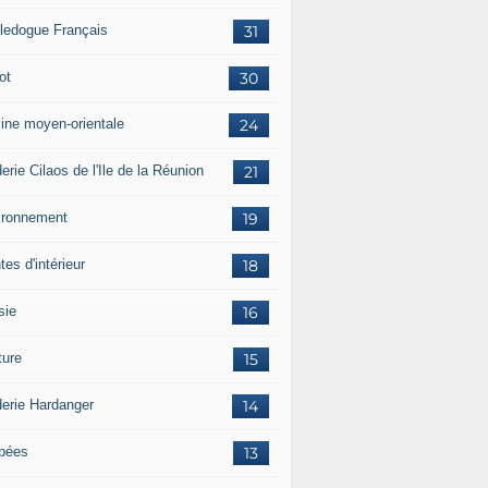
ledogue Français
31
ot
30
sine moyen-orientale
24
erie Cilaos de l'Ile de la Réunion
21
ironnement
19
tes d'intérieur
18
sie
16
ture
15
derie Hardanger
14
pées
13