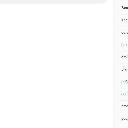
Bou
Tric
cui
brod
env
plan
poé
cou
bro
pou