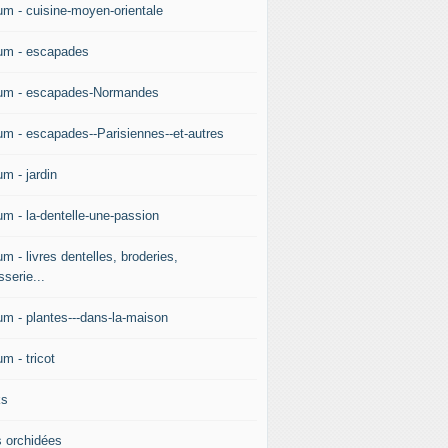
um - cuisine-moyen-orientale
um - escapades
um - escapades-Normandes
um - escapades--Parisiennes--et-autres
m - jardin
um - la-dentelle-une-passion
m - livres dentelles, broderies,
sserie...
um - plantes---dans-la-maison
m - tricot
ks
 orchidées