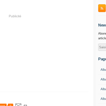
Publicité
News
Abonn
articl
Pag
Albu
Alb
Alb
Alb