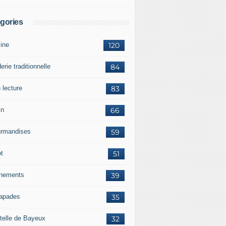
gories
sine
120
erie traditionnelle
84
 lecture
83
in
66
rmandises
59
ot
51
nements
39
apades
35
telle de Bayeux
32