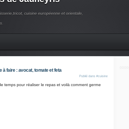
pisserie,tricot, cuisine européenne et orientale,
s.
à faire : avocat, tomate et feta
Publié dans
#cuisine
de temps pour réaliser le repas et voilà comment germe