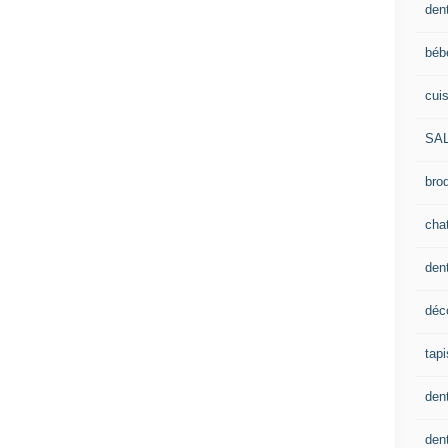
dent
béb
cui
SA
brod
cha
den
déc
tapi
den
dent