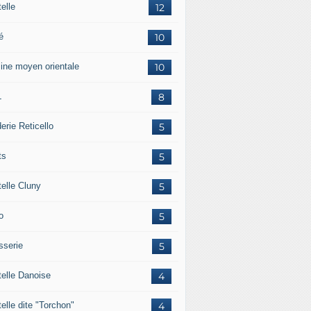
elle
12
é
10
sine moyen orientale
10
L
8
erie Reticello
5
ts
5
telle Cluny
5
o
5
sserie
5
telle Danoise
4
elle dite "Torchon"
4