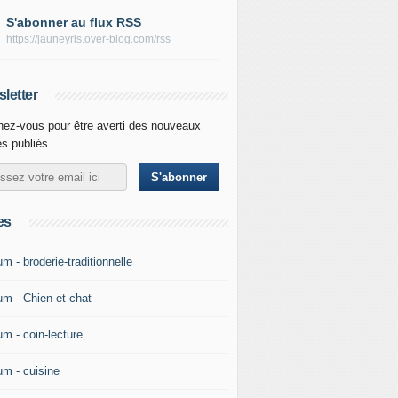
S'abonner au flux RSS
https://jauneyris.over-blog.com/rss
letter
ez-vous pour être averti des nouveaux
es publiés.
es
m - broderie-traditionnelle
um - Chien-et-chat
um - coin-lecture
um - cuisine