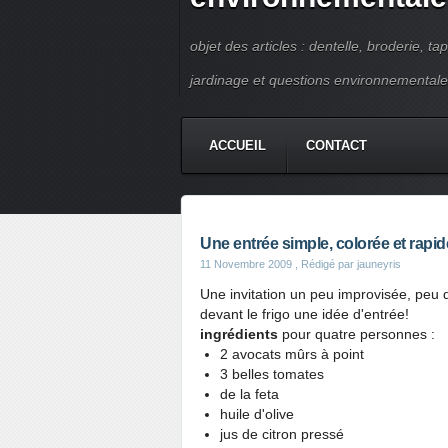
objet des articles : dentelle, broderie, ta
jardinage et questions environnementale
ACCUEIL
CONTACT
Une entrée simple, colorée et rapide 
11 Novembre 2009
, Rédigé par jauneyris
Une invitation un peu improvisée, peu 
devant le frigo une idée d'entrée!
ingrédients
pour quatre personnes :
2 avocats mûrs à point
3 belles tomates
de la feta
huile d'olive
jus de citron pressé