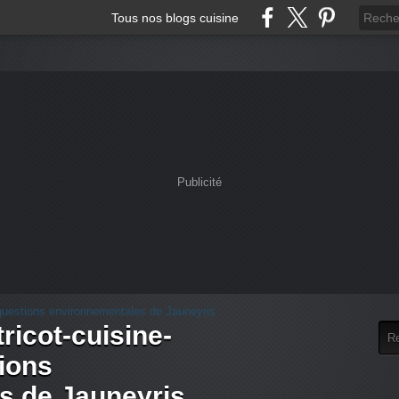
Tous nos blogs cuisine
Publicité
tricot-cuisine-
tions
s de Jauneyris