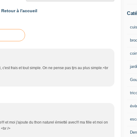
Retour à l'accueil
Caté
cui
brod
coin
jard
, c'est frais et tout simple. On ne pense pas tjrs au plus simple.<br
Gou
tric
évè
esc
!!! et moi j'ajoute du thon naturel émietté avec!!! ma fille et moi on
 <br />
Den