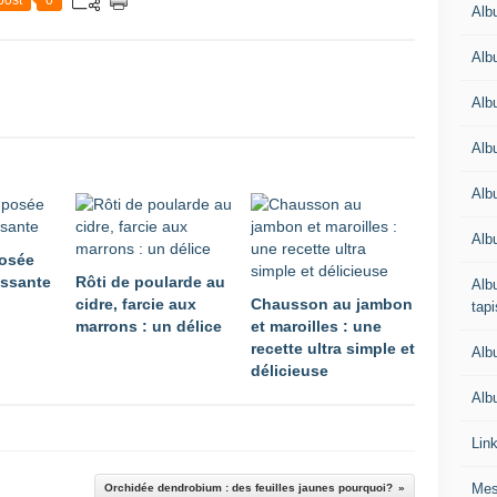
post
0
Alb
Alb
Alb
Alb
Albu
Alb
osée
issante
Rôti de poularde au
Albu
cidre, farcie aux
Chausson au jambon
tapi
marrons : un délice
et maroilles : une
recette ultra simple et
Alb
délicieuse
Albu
Lin
Mes
Orchidée dendrobium : des feuilles jaunes pourquoi?