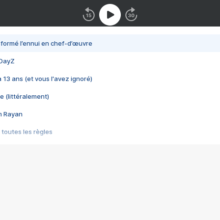
nsformé l’ennui en chef-d’œuvre
 DayZ
 a 13 ans (et vous l'avez ignoré)
e (littéralement)
im Rayan
 toutes les règles
s les jeux vidéo
us choquant de Rockstar ? - Le scandale BULLY
e plus moche de Steam
du RÊVE tourne au CAUCHEMAR