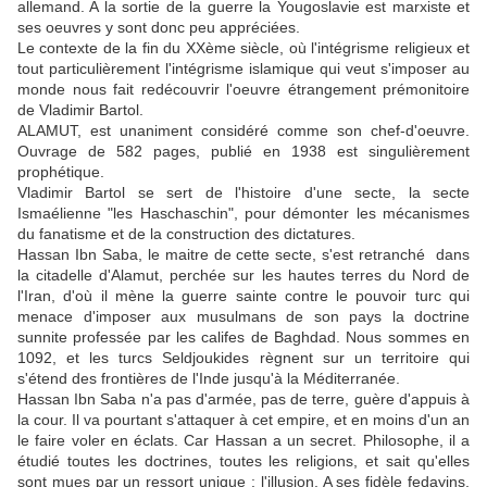
allemand. A la sortie de la guerre la Yougoslavie est marxiste et
ses oeuvres y sont donc peu appréciées.
Le contexte de la fin du XXème siècle, où l'intégrisme religieux et
tout particulièrement l'intégrisme islamique qui veut s'imposer au
monde nous fait redécouvrir l'oeuvre étrangement prémonitoire
de Vladimir Bartol.
ALAMUT, est unaniment considéré comme son chef-d'oeuvre.
Ouvrage de 582 pages, publié en 1938 est singulièrement
prophétique.
Vladimir Bartol se sert de l'histoire d'une secte, la secte
Ismaélienne "les Haschaschin", pour démonter les mécanismes
du fanatisme et de la construction des dictatures.
Hassan Ibn Saba, le maitre de cette secte, s'est retranché dans
la citadelle d'Alamut, perchée sur les hautes terres du Nord de
l'Iran, d'où il mène la guerre sainte contre le pouvoir turc qui
menace d'imposer aux musulmans de son pays la doctrine
sunnite professée par les califes de Baghdad. Nous sommes en
1092, et les turcs Seldjoukides règnent sur un territoire qui
s'étend des frontières de l'Inde jusqu'à la Méditerranée.
Hassan Ibn Saba n'a pas d'armée, pas de terre, guère d'appuis à
la cour. Il va pourtant s'attaquer à cet empire, et en moins d'un an
le faire voler en éclats. Car Hassan a un secret. Philosophe, il a
étudié toutes les doctrines, toutes les religions, et sait qu'elles
sont mues par un ressort unique : l'illusion. A ses fidèle fedayins,