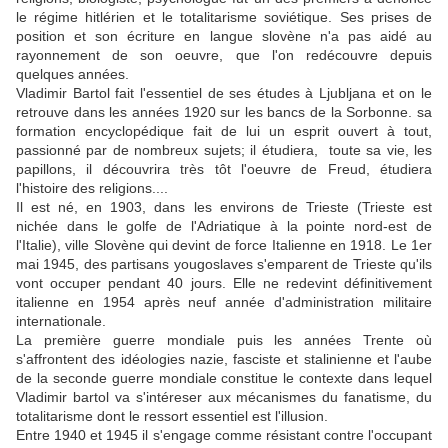
le régime hitlérien et le totalitarisme soviétique. Ses prises de
position et son écriture en langue slovène n'a pas aidé au
rayonnement de son oeuvre, que l'on redécouvre depuis
quelques années.
Vladimir Bartol fait l'essentiel de ses études à Ljubljana et on le
retrouve dans les années 1920 sur les bancs de la Sorbonne. sa
formation encyclopédique fait de lui un esprit ouvert à tout,
passionné par de nombreux sujets; il étudiera, toute sa vie, les
papillons, il découvrira très tôt l'oeuvre de Freud, étudiera
l'histoire des religions....
Il est né, en 1903, dans les environs de Trieste (Trieste est
nichée dans le golfe de l'Adriatique à la pointe nord-est de
l'Italie), ville Slovène qui devint de force Italienne en 1918. Le 1er
mai 1945, des partisans yougoslaves s'emparent de Trieste qu'ils
vont occuper pendant 40 jours. Elle ne redevint définitivement
italienne en 1954 après neuf année d'administration militaire
internationale.
La première guerre mondiale puis les années Trente où
s'affrontent des idéologies nazie, fasciste et stalinienne et l'aube
de la seconde guerre mondiale constitue le contexte dans lequel
Vladimir bartol va s'intéreser aux mécanismes du fanatisme, du
totalitarisme dont le ressort essentiel est l'illusion.
Entre 1940 et 1945 il s'engage comme résistant contre l'occupant