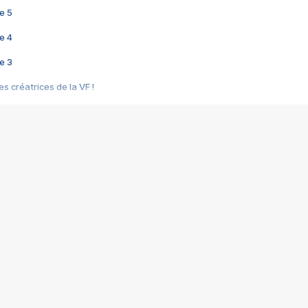
e 5
e 4
e 3
s créatrices de la VF !
e 2
e 1
e Mektoub My Love arrive enfin ! Rencontre avec Shaïn Boumedine et Sal
i : après Toni en famille
elle réalise le bouleversant Dites lui que je l'aime
ais ! Rencontre autour de Vie privée de Rebecca Zlotowski
 de Marguerite, Grave... Rencontre avec Ella Rumpf
 Les Rêveurs, un film intime sur la santé mentale