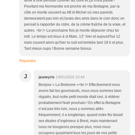
aimé à une période cuisiner au cidre et ça m'est passé !
Pourtant ma Normandie est proche de ma Bretagne, par la
côte on monte souvent au Mt st Michel où mes parents
demeuraient pas loin et j'avais des amis dans le coin donc on
pensait à rapporter du cidre, de la crème fraîche de la vraie, et
autres. <br /> La prochaine fois je monte déjeuner chez toi
lolll. Le temps est doux à st Malo, 13° hier et aujourd'hui 12
mais couvert alors qu'hier la nuit est tombée tard 18 h et plus.
Tant mieux oups ! Bonne semaine bisous
Répondre
J
jauneyris
14/01/2026 10:44
Bonjour « La Bretonne »<br /> Effectivement nous
avons fait les gourmands, nous nous sommes bien
régalés, tout notre petit monde était ravi, à réitérer
probablement Noël prochain ! En effet la Bretagne
n’est pas très loin, nous y sommes allés
fréquemment, il a longtemps, quand notre fils faisait
ses études d’ingénieur à Brest, mais maintenant
nous ne bougeons presque plus, nous nous
occupons quasiment tous les jours de nos petits