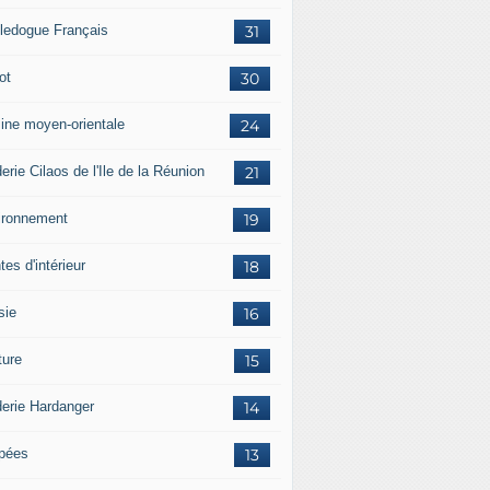
ledogue Français
31
ot
30
sine moyen-orientale
24
erie Cilaos de l'Ile de la Réunion
21
ironnement
19
tes d'intérieur
18
sie
16
ture
15
derie Hardanger
14
pées
13