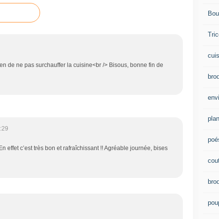
Bou
Tric
cui
 bien de ne pas surchauffer la cuisine<br /> Bisous, bonne fin de
brod
env
plan
:29
poé
 effet c’est très bon et rafraîchissant !! Agréable journée, bises
cou
bro
pou