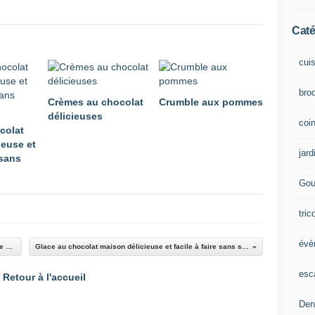
Caté
cui
brod
Crèmes au chocolat
Crumble aux pommes
délicieuses
coin
colat
ieuse et
jard
 sans
Gou
tric
évè
Anna STUART L’orpheline d’Auschwitz : un livre poignant
Glace au chocolat maison délicieuse et facile à faire sans sorbetière
esc
Retour à l'accueil
Den