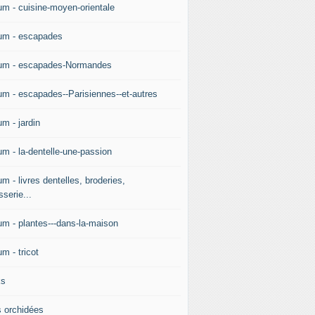
um - cuisine-moyen-orientale
um - escapades
um - escapades-Normandes
um - escapades--Parisiennes--et-autres
m - jardin
um - la-dentelle-une-passion
m - livres dentelles, broderies,
sserie...
um - plantes---dans-la-maison
m - tricot
ks
 orchidées