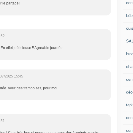
dent
r le partage!
béb
cui
:52
SA
En effet, délicieuse !! Agréable journée
brod
cha
07/2025 15:45
den
l'idée. Avec des framboises, pour moi.
déc
tapi
den
:51
dent
ien ! C’est très bon et pourquoi pas avec des framboises voire