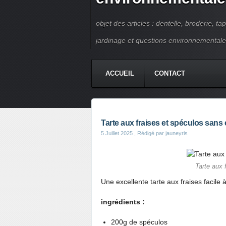
objet des articles : dentelle, broderie, ta
jardinage et questions environnementale
ACCUEIL
CONTACT
Tarte aux fraises et spéculos sans 
5 Juillet 2025
, Rédigé par jauneyris
Tarte aux 
Une excellente tarte aux fraises facile 
ingrédients :
200g de spéculos