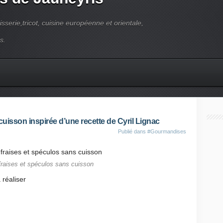
pisserie,tricot, cuisine européenne et orientale,
s.
cuisson inspirée d’une recette de Cyril Lignac
Publié dans
#Gourmandises
fraises et spéculos sans cuisson
à réaliser