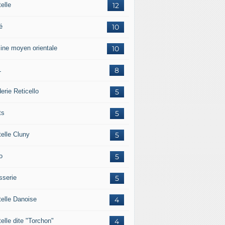
elle
12
é
10
sine moyen orientale
10
L
8
erie Reticello
5
ts
5
telle Cluny
5
o
5
sserie
5
telle Danoise
4
elle dite "Torchon"
4