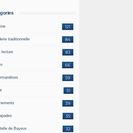
gories
sine
121
erie traditionnelle
84
 lecture
83
in
66
rmandises
59
ot
51
nements
39
apades
35
telle de Bayeux
32