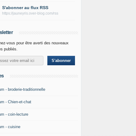
S'abonner au flux RSS
https://jauneyris.over-blog.com/rss
letter
ez-vous pour être averti des nouveaux
es publiés.
es
m - broderie-traditionnelle
um - Chien-et-chat
um - coin-lecture
um - cuisine