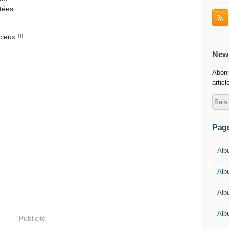
utées
ieux !!!
News
Abonn
articl
Pag
Albu
Alb
Alb
Alb
Publicité