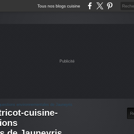
Tous nos blogs cuisine
Publicité
tricot-cuisine-
tions
s de Jauneyris