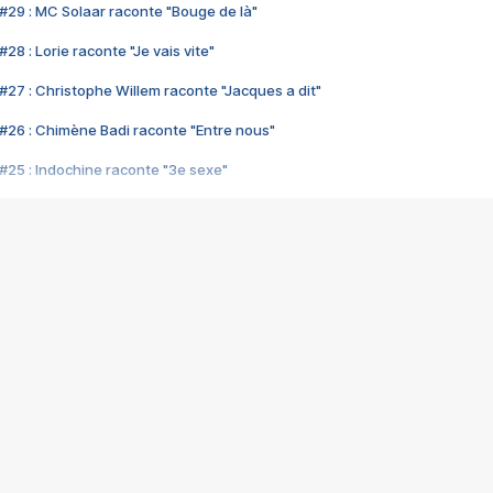
#29 : MC Solaar raconte "Bouge de là"
28 : Lorie raconte "Je vais vite"
#27 : Christophe Willem raconte "Jacques a dit"
#26 : Chimène Badi raconte "Entre nous"
#25 : Indochine raconte "3e sexe"
#24 : Zaho raconte "C'est chelou"
#23 : Patrick Bruel raconte "Au café des délices"
#22 : Kyo raconte "Le chemin"
#21 : Nolwenn Leroy raconte "Cassé"
#20 : Patrick Hernandez raconte "Born to be alive"
#19 : Lorie raconte "Près de moi"
#18 : Michael Jones raconte "A nos actes manqués" (avec Jean-Jacque
#17 : Khaled raconte "Aïcha"