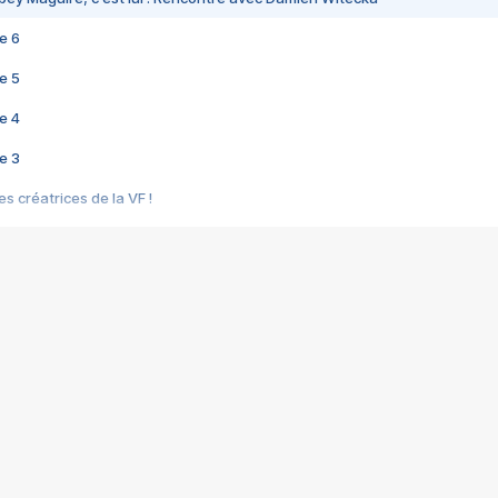
e 6
e 5
e 4
e 3
s créatrices de la VF !
e 2
e 1
e Mektoub My Love arrive enfin ! Rencontre avec Shaïn Boumedine et Sal
i : après Toni en famille
elle réalise le bouleversant Dites lui que je l'aime
ais ! Rencontre autour de Vie privée de Rebecca Zlotowski
 de Marguerite, Grave... Rencontre avec Ella Rumpf