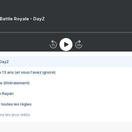
 Battle Royale - DayZ
 DayZ
 a 13 ans (et vous l'avez ignoré)
e (littéralement)
im Rayan
 toutes les règles
s les jeux vidéo
us choquant de Rockstar ? - Le scandale BULLY