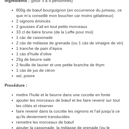
Ingrédients :
(pour 3 à 4 personnes)
800g de bœuf bourguignon (en occurrence du jumeau, ce
que m'a conseillé mon boucher car moins gélatineux)
2 oignons émincés
2 gousses d'ail en tout petits morceaux
33 cl de bière brune (de la Leffe pour moi)
1 càc de cassonade
2 càs de mélasse de grenade (ou 1 càs de vinaigre de vin)
1 tranche de pain d'épice
1 càs d'huile d'olive
25g de beurre salé
2 feuille de laurier et une petite branche de thym
1 càs de jus de citron
sel, poivre
Procédure :
mettre l'huile et le beurre dans une cocotte en fonte
ajouter les morceaux de bœuf et les faire revenir sur tout
les côtés et réserver
faire revenir dans la cocotte les oignons et l'ail jusqu'à ce
qu'ils deviennent translucides
remettre les morceaux de bœuf
ajouter la cassonade, la mélasse de grenade (ou le