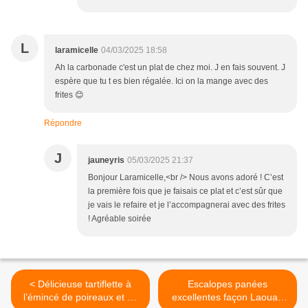
L
laramicelle
04/03/2025 18:58
Ah la carbonade c'est un plat de chez moi. J en fais souvent. J
espère que tu t es bien régalée. Ici on la mange avec des
frites 😊
Répondre
J
jauneyris
05/03/2025 21:37
Bonjour Laramicelle,<br /> Nous avons adoré ! C’est
la première fois que je faisais ce plat et c’est sûr que
je vais le refaire et je l’accompagnerai avec des frites
! Agréable soirée
< Délicieuse tartiflette à
Escalopes panées
l’émincé de poireaux et au
excellentes façon Laouad