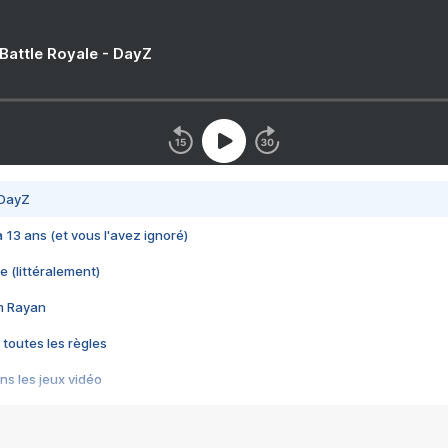
 Battle Royale - DayZ
 DayZ
 a 13 ans (et vous l'avez ignoré)
e (littéralement)
im Rayan
 toutes les règles
s les jeux vidéo
us choquant de Rockstar ? - Le scandale BULLY