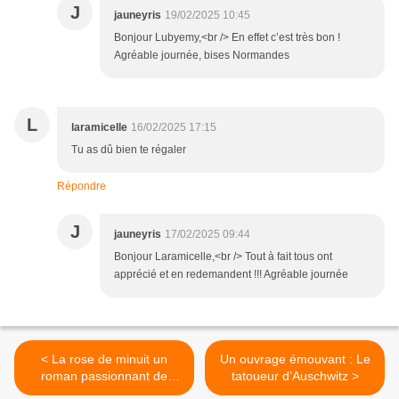
J
jauneyris
19/02/2025 10:45
Bonjour Lubyemy,<br /> En effet c’est très bon !
Agréable journée, bises Normandes
L
laramicelle
16/02/2025 17:15
Tu as dû bien te régaler
Répondre
J
jauneyris
17/02/2025 09:44
Bonjour Laramicelle,<br /> Tout à fait tous ont
apprécié et en redemandent !!! Agréable journée
< La rose de minuit un
Un ouvrage émouvant : Le
roman passionnant de
tatoueur d’Auschwitz >
Lucinda Riley