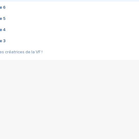
e 6
e 5
e 4
e 3
s créatrices de la VF !
e 2
e 1
e Mektoub My Love arrive enfin ! Rencontre avec Shaïn Boumedine et Sal
i : après Toni en famille
elle réalise le bouleversant Dites lui que je l'aime
ais ! Rencontre autour de Vie privée de Rebecca Zlotowski
 de Marguerite, Grave... Rencontre avec Ella Rumpf