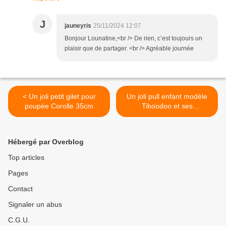
J
jauneyris
25/11/2024 12:07
Bonjour Lounatine,<br /> De rien, c’est toujours un
plaisir que de partager. <br /> Agréable journée
< Un joli petit gilet pour
Un joli pull enfant modèle
poupée Corolle 35cm
Tiboodoo et ses
explications >
Hébergé par Overblog
Top articles
Pages
Contact
Signaler un abus
C.G.U.