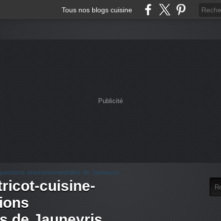
Tous nos blogs cuisine
Publicité
tricot-cuisine-
tions
s de Jauneyris