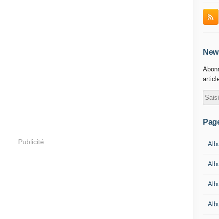
News
Abonn
articl
Pag
Publicité
Albu
Alb
Alb
Alb