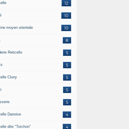
elle
12
é
10
sine moyen orientale
10
L
8
erie Reticello
5
ts
5
telle Cluny
5
o
5
sserie
5
telle Danoise
4
elle dite "Torchon"
4