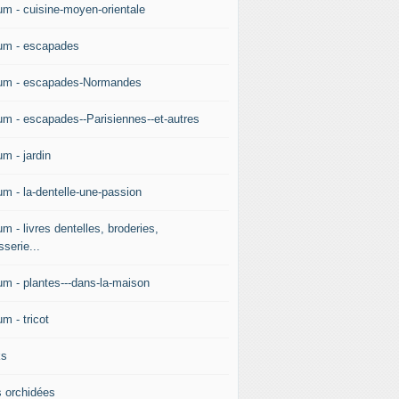
um - cuisine-moyen-orientale
um - escapades
um - escapades-Normandes
um - escapades--Parisiennes--et-autres
m - jardin
um - la-dentelle-une-passion
m - livres dentelles, broderies,
sserie...
um - plantes---dans-la-maison
m - tricot
ks
 orchidées