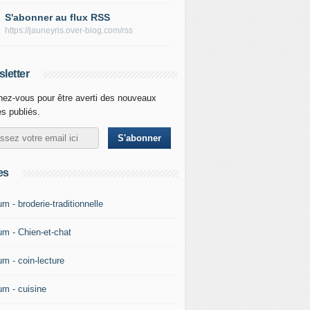
S'abonner au flux RSS
https://jauneyris.over-blog.com/rss
letter
ez-vous pour être averti des nouveaux
es publiés.
es
m - broderie-traditionnelle
um - Chien-et-chat
um - coin-lecture
um - cuisine