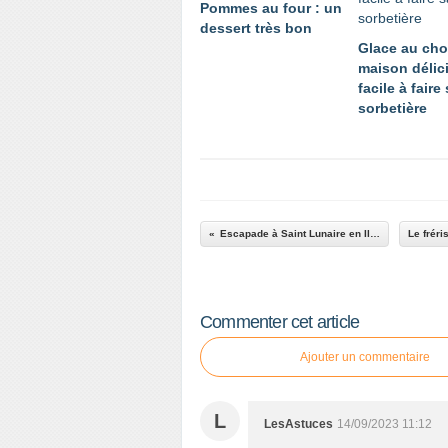
Pommes au four : un
dessert très bon
Glace au cho
maison délic
facile à faire
sorbetière
Escapade à Saint Lunaire en Ille et Vilaine sur la Côte d'Emeraude
Commenter cet article
Ajouter un commentaire
L
LesAstuces
14/09/2023 11:12