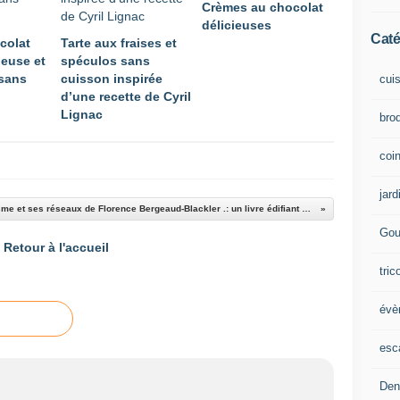
Crèmes au chocolat
délicieuses
Caté
colat
Tarte aux fraises et
ieuse et
spéculos sans
 sans
cuisson inspirée
cui
d’une recette de Cyril
Lignac
brod
coin
jard
Le frérisme et ses réseaux de Florence Bergeaud-Blackler .: un livre édifiant sur l’islamisation de l’Europe et en particulier la France par les frères mulsulmans
Gou
Retour à l'accueil
tric
évè
esc
Den