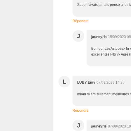
Super j'avais jamais pensé à les 
Répondre
J
jauneyris
15/09/2023 08
Bonjour LesAstuces,<br />
excellentes !<br /> Agré
L
LUBY Emy
07/09/2023 14:35
miam miam surement meilleures qu
Répondre
J
jauneyris
07/09/2023 19