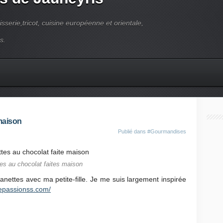
pisserie,tricot, cuisine européenne et orientale,
s.
maison
Publié dans
#Gourmandises
es au chocolat faites maison
danettes avec ma petite-fille. Je me suis largement inspirée
lepassionss.com/