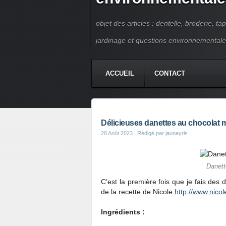
objet des articles : dentelle, broderie, ta
jardinage et questions environnementale
ACCUEIL
CONTACT
Délicieuses danettes au chocolat 
28 Août 2023
, Rédigé par jauneyris
Danett
C’est la première fois que je fais des 
de la recette de Nicole
http://www.nico
Ingrédients :