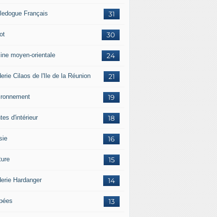
ledogue Français
31
ot
30
sine moyen-orientale
24
erie Cilaos de l'Ile de la Réunion
21
ironnement
19
tes d'intérieur
18
sie
16
ture
15
derie Hardanger
14
pées
13