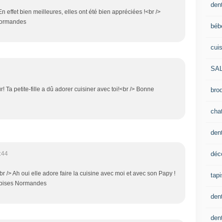
dent
 effet bien meilleures, elles ont été bien appréciées !<br />
Normandes
béb
cui
SA
! Ta petite-fille a dû adorer cuisiner avec toi!<br /> Bonne
brod
cha
den
déc
:44
r /> Ah oui elle adore faire la cuisine avec moi et avec son Papy !
tapi
, bises Normandes
den
dent