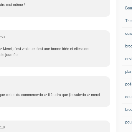
faire moi même !
Bou
Tric
cui
:53
brod
 Merci, c’est vrai que c’est une bonne idée et elles sont
able journée
env
plan
poé
e celles du commerce<br /> il faudra que j'essaie<br /> merci
cou
bro
pou
:19