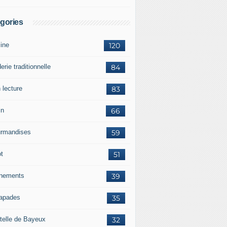
gories
sine
120
erie traditionnelle
84
 lecture
83
in
66
rmandises
59
ot
51
nements
39
apades
35
telle de Bayeux
32