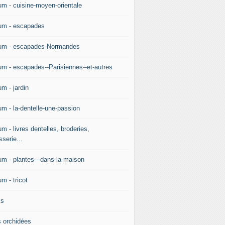
um - cuisine-moyen-orientale
um - escapades
um - escapades-Normandes
um - escapades--Parisiennes--et-autres
m - jardin
um - la-dentelle-une-passion
m - livres dentelles, broderies,
sserie...
um - plantes---dans-la-maison
m - tricot
ks
 orchidées