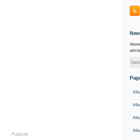
News
Abonn
articl
Pag
Albu
Alb
Alb
Alb
Publicité