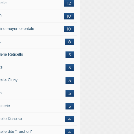
elle
12
é
10
sine moyen orientale
10
L
8
erie Reticello
5
ts
5
telle Cluny
5
o
5
sserie
5
telle Danoise
4
elle dite "Torchon"
4