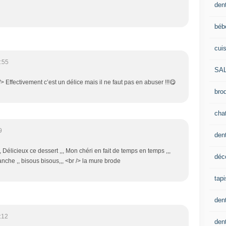
dent
béb
cui
:55
SA
> Effectivement c’est un délice mais il ne faut pas en abuser !!!😋
brod
cha
9
den
, Délicieux ce dessert ,,, Mon chéri en fait de temps en temps ,,,
déc
nche ,, bisous bisous,,, <br /> la mure brode
tapi
den
:12
dent