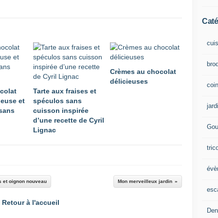
Caté
cui
brod
Crèmes au chocolat
délicieuses
coin
colat
Tarte aux fraises et
ieuse et
spéculos sans
jard
 sans
cuisson inspirée
d’une recette de Cyril
Gou
Lignac
tric
évè
s et oignon nouveau
Mon merveilleux jardin
esc
Retour à l'accueil
Den