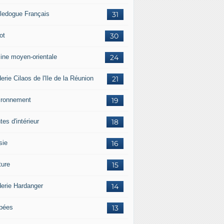
ledogue Français
31
ot
30
sine moyen-orientale
24
erie Cilaos de l'Ile de la Réunion
21
ironnement
19
tes d'intérieur
18
sie
16
ture
15
derie Hardanger
14
pées
13