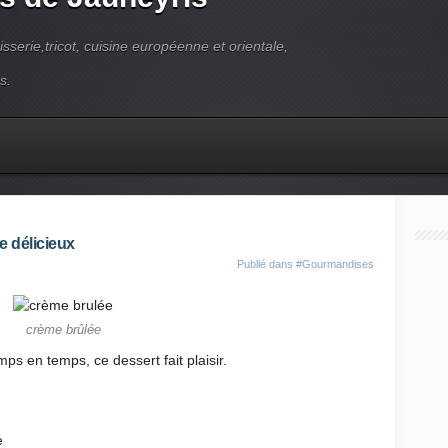
pisserie,tricot, cuisine européenne et orientale,
s.
e délicieux
Publié dans
#Gourmandises
crème brûlée
ps en temps, ce dessert fait plaisir.
de