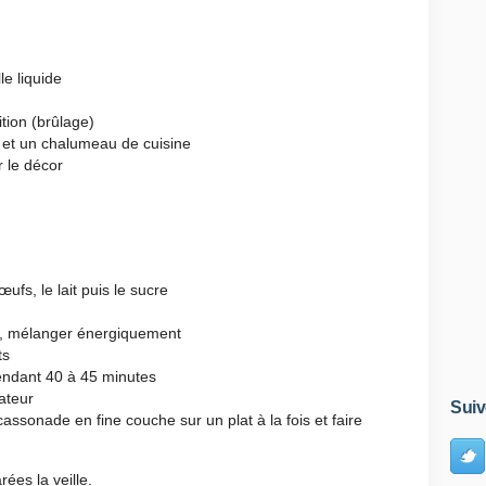
le liquide
tion (brûlage)
 et un chalumeau de cuisine
 le décor
ufs, le lait puis le sucre
ème, mélanger énergiquement
ats
pendant 40 à 45 minutes
rateur
Suiv
cassonade en fine couche sur un plat à la fois et faire
ées la veille.