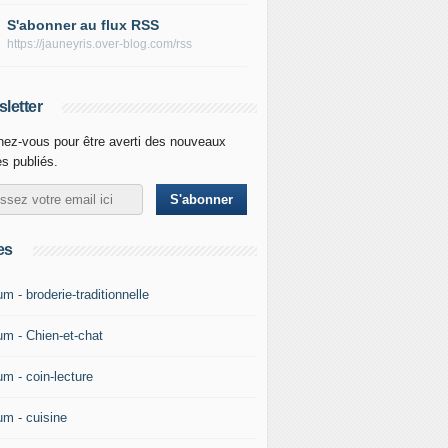
S'abonner au flux RSS
https://jauneyris.over-blog.com/rss
letter
ez-vous pour être averti des nouveaux
es publiés.
es
m - broderie-traditionnelle
um - Chien-et-chat
um - coin-lecture
um - cuisine