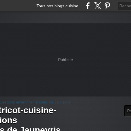
Tous nos blogs cuisine
Publicité
tricot-cuisine-
tions
s de Jauneyris