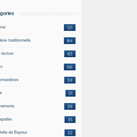
gories
sine
121
erie traditionnelle
84
 lecture
83
in
66
rmandises
59
ot
51
nements
39
apades
35
telle de Bayeux
32