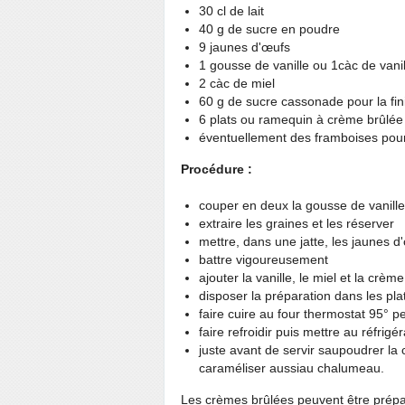
30 cl de lait
40 g de sucre en poudre
9 jaunes d'œufs
1 gousse de vanille ou 1càc de vanil
2 càc de miel
60 g de sucre cassonade pour la fini
6 plats ou ramequin à crème brûlée
éventuellement des framboises pour
Procédure :
couper en deux la gousse de vanille
extraire les graines et les réserver
mettre, dans une jatte, les jaunes d'œ
battre vigoureusement
ajouter la vanille, le miel et la cr
disposer la préparation dans les pl
faire cuire au four thermostat 95° 
faire refroidir puis mettre au réfrigé
juste avant de servir saupoudrer la 
caraméliser aussiau chalumeau.
Les crèmes brûlées peuvent être prépar