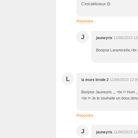
C'est délicieux 😊
Répondre
J
jauneyris
12/06/2023 13
Bonjour Laramicelle,<br /
L
la mure brode 2
11/06/2023 12:0
Bonjour Jauneyris ,,, <br /> Hum ,,
<br /> Je te souhaite un doux dima
Répondre
J
jauneyris
11/06/2023 12