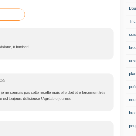
Bou
Tric
cui
atalane, à tomber!
brod
env
plan
:55
poé
je ne connais pas cette recette mais elle doit être forcément très
e est toujours délicieuse ! Agréable journée
cou
bro
pou