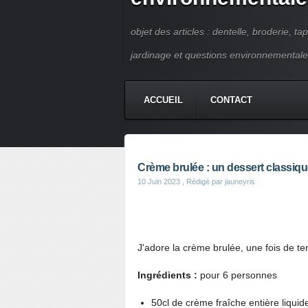
objet des articles : dentelle, broderie, ta
jardinage et questions environnementale
ACCUEIL
CONTACT
Crème brulée : un dessert classiqu
10 Juin 2023
, Rédigé par jauneyris
J'adore la crème brulée, une fois de tem
Ingrédients :
pour 6 personnes
50cl de crème fraîche entière liqui