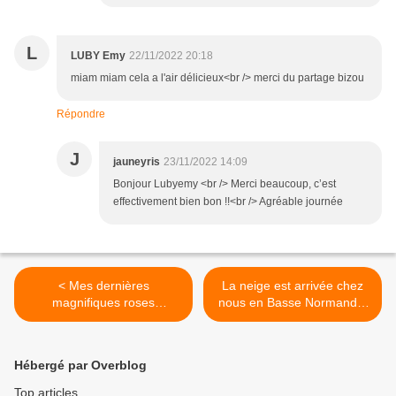
L
LUBY Emy
22/11/2022 20:18
miam miam cela a l'air délicieux<br /> merci du partage bizou
Répondre
J
jauneyris
23/11/2022 14:09
Bonjour Lubyemy <br /> Merci beaucoup, c’est
effectivement bien bon !!<br /> Agréable journée
< Mes dernières
La neige est arrivée chez
magnifiques roses
nous en Basse Normandie
anciennes
>
Hébergé par Overblog
Top articles