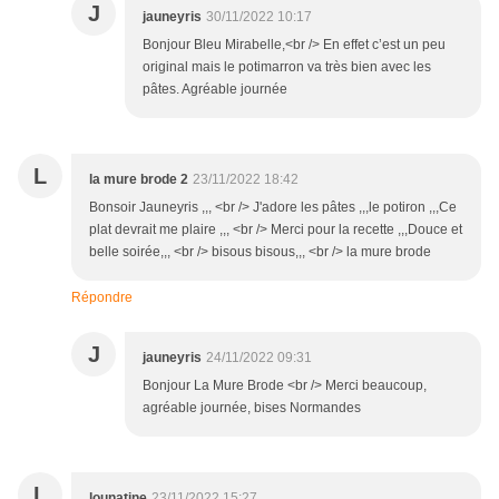
J
jauneyris
30/11/2022 10:17
Bonjour Bleu Mirabelle,<br /> En effet c’est un peu
original mais le potimarron va très bien avec les
pâtes. Agréable journée
L
la mure brode 2
23/11/2022 18:42
Bonsoir Jauneyris ,,, <br /> J'adore les pâtes ,,,le potiron ,,,Ce
plat devrait me plaire ,,, <br /> Merci pour la recette ,,,Douce et
belle soirée,,, <br /> bisous bisous,,, <br /> la mure brode
Répondre
J
jauneyris
24/11/2022 09:31
Bonjour La Mure Brode <br /> Merci beaucoup,
agréable journée, bises Normandes
L
lounatine
23/11/2022 15:27