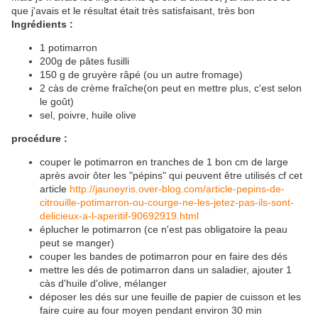
que j'avais et le résultat était très satisfaisant, très bon
Ingrédients :
1 potimarron
200g de pâtes fusilli
150 g de gruyère râpé (ou un autre fromage)
2 càs de crème fraîche(on peut en mettre plus, c'est selon
le goût)
sel, poivre, huile olive
procédure :
couper le potimarron en tranches de 1 bon cm de large
après avoir ôter les "pépins" qui peuvent être utilisés cf cet
article
http://jauneyris.over-blog.com/article-pepins-de-
citrouille-potimarron-ou-courge-ne-les-jetez-pas-ils-sont-
delicieux-a-l-aperitif-90692919.html
éplucher le potimarron (ce n'est pas obligatoire la peau
peut se manger)
couper les bandes de potimarron pour en faire des dés
mettre les dés de potimarron dans un saladier, ajouter 1
càs d'huile d'olive, mélanger
déposer les dés sur une feuille de papier de cuisson et les
faire cuire au four moyen pendant environ 30 min