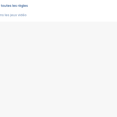
 toutes les règles
s les jeux vidéo
us choquant de Rockstar ? - Le scandale BULLY
e plus moche de Steam
du RÊVE tourne au CAUCHEMAR
pendant 8 heures
it… à tort
umiliés par un jeu vidéo
ire - Final Fantasy 8
ti un empire - Age of Empires
story DOFUS
tard, il crée l'un des pires jeux de tous les temps, MindsEye.