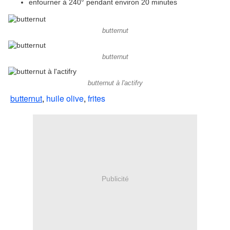
enfourner à 240° pendant environ 20 minutes
butternut
butternut
butternut à l'actifry
butternut
,
huile olive
,
frites
Publicité