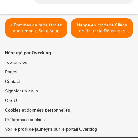
< Pommes de terre farcies
Nappe en broderie Cilaos
aux lardons, Saint Agur,
de l'Ile de la Réunion et
mascarpone : un plat
jours à roue une belle
délicieux rapide à faire
avancée >
Hébergé par Overblog
Top articles
Pages
Contact
Signaler un abus
C.G.U.
Cookies et données personnelles
Préférences cookies
Voir le profil de jauneyris sur le portail Overblog