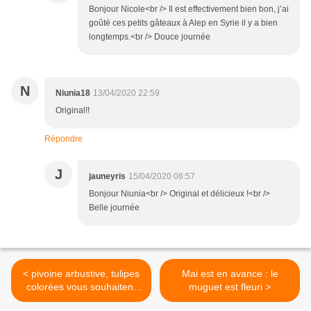
Bonjour Nicole<br /> Il est effectivement bien bon, j’ai
goûté ces petits gâteaux à Alep en Syrie il y a bien
longtemps.<br /> Douce journée
N
Niunia18
13/04/2020 22:59
Original!!
Répondre
J
jauneyris
15/04/2020 08:57
Bonjour Niunia<br /> Original et délicieux !<br />
Belle journée
< pivoine arbustive, tulipes
Mai est en avance : le
colorées vous souhaitent
muguet est fleuri >
d'agréables fêtes de