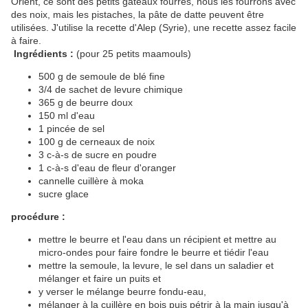
Orient, ce sont des petits gâteaux fourrés, nous les fourrons avec
des noix, mais les pistaches, la pâte de datte peuvent être
utilisées. J'utilise la recette d'Alep (Syrie), une recette assez facile
à faire.
Ingrédients :
(pour 25 petits maamouls)
500 g de semoule de blé fine
3/4 de sachet de levure chimique
365 g de beurre doux
150 ml d'eau
1 pincée de sel
100 g de cerneaux de noix
3 c-à-s de sucre en poudre
1 c-à-s d'eau de fleur d'oranger
cannelle cuillère à moka
sucre glace
procédure :
mettre le beurre et l'eau dans un récipient et mettre au
micro-ondes pour faire fondre le beurre et tiédir l'eau
mettre la semoule, la levure, le sel dans un saladier et
mélanger et faire un puits et
y verser le mélange beurre fondu-eau,
mélanger à la cuillère en bois puis pétrir à la main jusqu'à