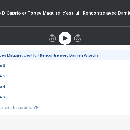
 DiCaprio et Tobey Maguire, c'est lui ! Rencontre avec Dam
bey Maguire, c'est lui ! Rencontre avec Damien Witecka
e 6
e 5
e 4
e 3
s créatrices de la VF !
e 2
e 1