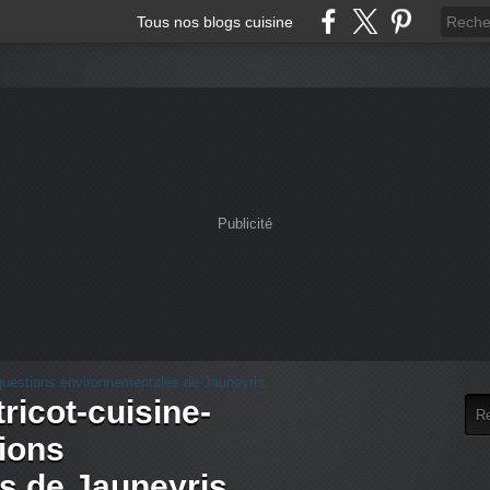
Tous nos blogs cuisine
Publicité
tricot-cuisine-
tions
s de Jauneyris