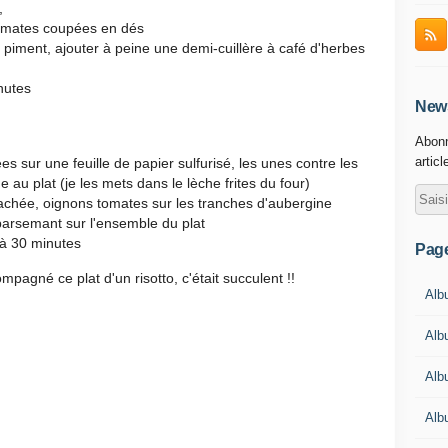
,
 tomates coupées en dés
 piment, ajouter à peine une demi-cuillère à café d'herbes
nutes
News
Abonn
articl
es sur une feuille de papier sulfurisé, les unes contre les
e au plat (je les mets dans le lèche frites du four)
achée, oignons tomates sur les tranches d'aubergine
parsemant sur l'ensemble du plat
 à 30 minutes
Pag
ompagné ce plat d'un risotto, c'était succulent !!
Albu
Alb
Alb
Alb