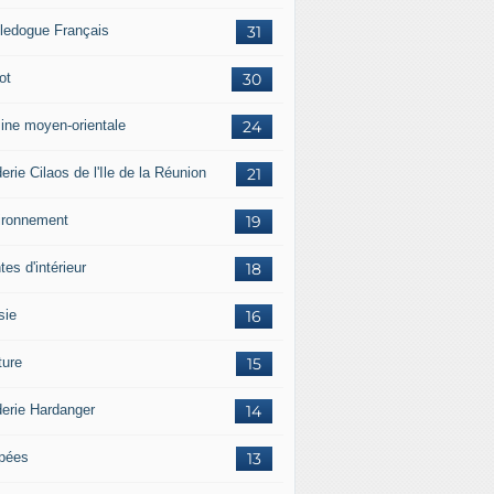
ledogue Français
31
ot
30
sine moyen-orientale
24
erie Cilaos de l'Ile de la Réunion
21
ironnement
19
tes d'intérieur
18
sie
16
ture
15
derie Hardanger
14
pées
13