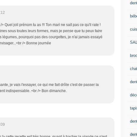
dent
:12
béb
 Quel joli prénom tu as !!! Ton mari ne sait pas ce qu'il rate !
cui
nes sous toutes leurs formes, mais je pense que tu peux faire
es légumes, pourquoi pas des courgettes, je n'ai jamais essayé
SA
nvisager...<br /> Bonne journée
brod
cha
den
ante, je vais l'essayer, ce qui me fait drôle c'est de passer la
ment indispensable. <br /> Bon dimanche.
déc
tapi
den
:09
dent
> cette recette est très bonne, quant à hacher la viande ce n'est