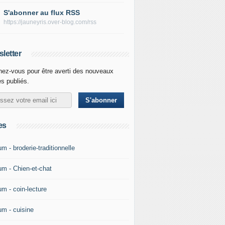
S'abonner au flux RSS
https://jauneyris.over-blog.com/rss
letter
ez-vous pour être averti des nouveaux
es publiés.
es
m - broderie-traditionnelle
um - Chien-et-chat
um - coin-lecture
um - cuisine