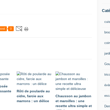
Caté
cui
post
0
brod
coin
jard
Gou
tric
évè
osée
issante
Rôti de poularde au
esc
cidre, farcie aux
Chausson au jambon
marrons : un délice
et maroilles : une
recette ultra simple et
Den