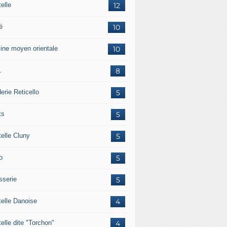
elle
12
é
10
sine moyen orientale
10
L
8
erie Reticello
5
ts
5
telle Cluny
5
o
5
sserie
5
telle Danoise
4
elle dite "Torchon"
4