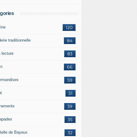
gories
sine
120
erie traditionnelle
84
 lecture
83
in
66
rmandises
59
ot
51
nements
39
apades
35
telle de Bayeux
32