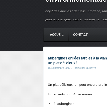
objet des articles : dentelle, broderie, ta
jardinage et questions environnementale
ACCUEIL
CONTACT
aubergines grillées farcies à la v
un plat délicieux !
16 Septembre 2017
, Rédigé par jauneyris
Un plat délicieux, on peut encore prof
Ingrédients pour 4 personnes
4 aubergines