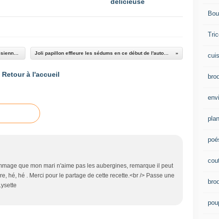
délicieuse
Bou
Tric
sac à tarte brodé de chez "Les Brodeuses Parisiennes"
Joli papillon effleure les sédums en ce début de l'automne
cui
Retour à l'accueil
brod
env
plan
poé
cou
mmage que mon mari n'aime pas les aubergines, remarque il peut
e, hé, hé . Merci pour le partage de cette recette.<br /> Passe une
bro
ysette
pou