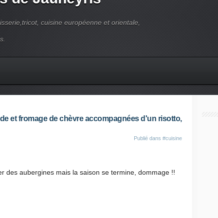
pisserie,tricot, cuisine européenne et orientale,
s.
iande et fromage de chèvre accompagnées d'un risotto,
Publié dans
#cuisine
iter des aubergines mais la saison se termine, dommage !!