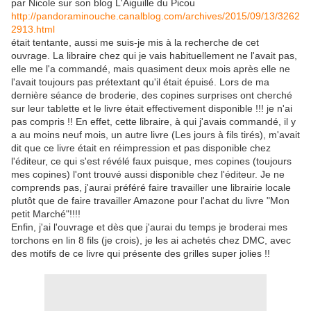
par Nicole sur son blog L'Aiguille du Picou
http://pandoraminouche.canalblog.com/archives/2015/09/13/3262
2913.html
était tentante, aussi me suis-je mis à la recherche de cet
ouvrage. La libraire chez qui je vais habituellement ne l'avait pas,
elle me l'a commandé, mais quasiment deux mois après elle ne
l'avait toujours pas prétextant qu'il était épuisé. Lors de ma
dernière séance de broderie, des copines surprises ont cherché
sur leur tablette et le livre était effectivement disponible !!! je n'ai
pas compris !! En effet, cette libraire, à qui j'avais commandé, il y
a au moins neuf mois, un autre livre (Les jours à fils tirés), m'avait
dit que ce livre était en réimpression et pas disponible chez
l'éditeur, ce qui s'est révélé faux puisque, mes copines (toujours
mes copines) l'ont trouvé aussi disponible chez l'éditeur. Je ne
comprends pas, j'aurai préféré faire travailler une librairie locale
plutôt que de faire travailler Amazone pour l'achat du livre "Mon
petit Marché"!!!!
Enfin, j'ai l'ouvrage et dès que j'aurai du temps je broderai mes
torchons en lin 8 fils (je crois), je les ai achetés chez DMC, avec
des motifs de ce livre qui présente des grilles super jolies !!