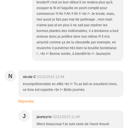
broder!!! c'est un bon début il ne restera plus qu'à
essayer le fil et l'aiguille en point compté pour
commencer !!! Ah !! Ah !! Ah !! <br /> Je brode, mais,
moi aussi je fais pas mal de jardinage , mon mari
n'aime pas et en plus il ne sait pas repérer les
bonnes plantes des indésirables, il a tendance a tout
enlever donc je préfère faire moi même !!! Il m'a
arraché comme ça de la ciboulette par exemple, en
revanche il pulvérise très bien la bouillie bordelaise
!...<br /> Bonne soirée, à bientôt<br /> Jauneyris
N
nicole C
01/11/2015 13:49
Incompréhensible en effet.<br /> Tu as fait un excellent choix,
ce livre est superbe.<br /> Belle journée
Répondre
J
jauneyris
02/11/2015 11:49
Merci beaucoup !! je suis ravie de l'avoir trouvé.