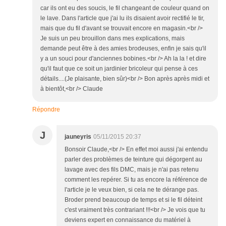
car ils ont eu des soucis, le fil changeant de couleur quand on
le lave. Dans l'article que j'ai lu ils disaient avoir rectifié le tir,
mais que du fil d'avant se trouvait encore en magasin.<br />
Je suis un peu brouillon dans mes explications, mais
demande peut être à des amies brodeuses, enfin je sais qu'il
y a un souci pour d'anciennes bobines.<br /> Ah la la ! et dire
qu'il faut que ce soit un jardinier bricoleur qui pense à ces
détails....(Je plaisante, bien sûr)<br /> Bon après après midi et
à bientôt,<br /> Claude
Répondre
J
jauneyris
05/11/2015 20:37
Bonsoir Claude,<br /> En effet moi aussi j'ai entendu
parler des problèmes de teinture qui dégorgent au
lavage avec des fils DMC, mais je n'ai pas retenu
comment les repérer. Si tu as encore la référence de
l'article je le veux bien, si cela ne te dérange pas.
Broder prend beaucoup de temps et si le fil déteint
c'est vraiment très contrariant !!!<br /> Je vois que tu
deviens expert en connaissance du matériel à