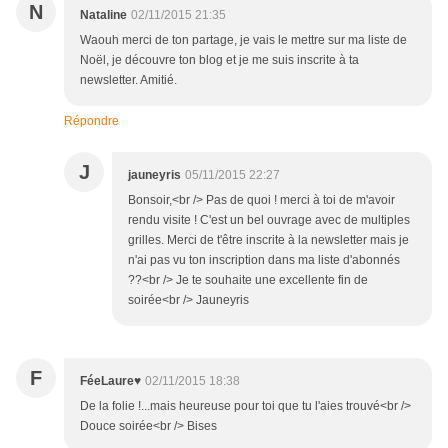
N
Nataline
02/11/2015 21:35
Waouh merci de ton partage, je vais le mettre sur ma liste de
Noël, je découvre ton blog et je me suis inscrite à ta
newsletter. Amitié.
Répondre
J
jauneyris
05/11/2015 22:27
Bonsoir,<br /> Pas de quoi ! merci à toi de m'avoir
rendu visite ! C'est un bel ouvrage avec de multiples
grilles. Merci de t'être inscrite à la newsletter mais je
n'ai pas vu ton inscription dans ma liste d'abonnés
??<br /> Je te souhaite une excellente fin de
soirée<br /> Jauneyris
F
FéeLaure♥
02/11/2015 18:38
De la folie !...mais heureuse pour toi que tu l'aies trouvé<br />
Douce soirée<br /> Bises