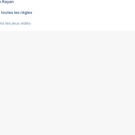
im Rayan
 toutes les règles
s les jeux vidéo
us choquant de Rockstar ? - Le scandale BULLY
e plus moche de Steam
du RÊVE tourne au CAUCHEMAR
pendant 8 heures
it… à tort
umiliés par un jeu vidéo
ire - Final Fantasy 8
ti un empire - Age of Empires
story DOFUS
tard, il crée l'un des pires jeux de tous les temps, MindsEye.