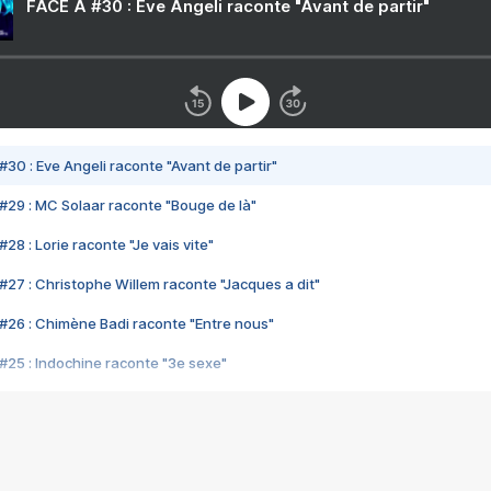
FACE A #30 : Eve Angeli raconte "Avant de partir"
#30 : Eve Angeli raconte "Avant de partir"
#29 : MC Solaar raconte "Bouge de là"
28 : Lorie raconte "Je vais vite"
#27 : Christophe Willem raconte "Jacques a dit"
#26 : Chimène Badi raconte "Entre nous"
#25 : Indochine raconte "3e sexe"
#24 : Zaho raconte "C'est chelou"
#23 : Patrick Bruel raconte "Au café des délices"
#22 : Kyo raconte "Le chemin"