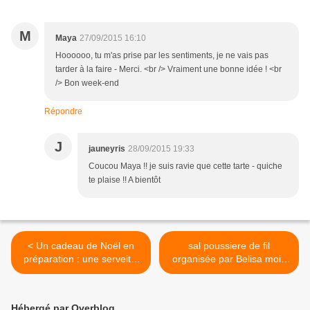
M
Maya
27/09/2015 16:10
Hoooooo, tu m'as prise par les sentiments, je ne vais pas
tarder à la faire - Merci. <br /> Vraiment une bonne idée ! <br
/> Bon week-end
Répondre
J
jauneyris
28/09/2015 19:33
Coucou Maya !! je suis ravie que cette tarte - quiche
te plaise !! A bientôt
< Un cadeau de Noël en
sal poussiere de fil
préparation : une serveitte
organisée par Belisa mois
de bain DMC
de septembre. >
Hébergé par Overblog