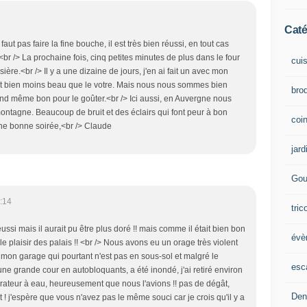
Caté
faut pas faire la fine bouche, il est très bien réussi, en tout cas
t. <br /> La prochaine fois, cinq petites minutes de plus dans le four
cui
sière.<br /> Il y a une dizaine de jours, j'en ai fait un avec mon
 était bien moins beau que le votre. Mais nous nous sommes bien
brod
uand même bon pour le goûter.<br /> Ici aussi, en Auvergne nous
ontagne. Beaucoup de bruit et des éclairs qui font peur à bon
coin
ne bonne soirée,<br /> Claude
jard
Gou
:14
tric
éussi mais il aurait pu être plus doré !! mais comme il était bien bon
évè
 le plaisir des palais !! <br /> Nous avons eu un orage très violent
e mon garage qui pourtant n'est pas en sous-sol et malgré le
esc
une grande cour en autobloquants, a été inondé, j'ai retiré environ
pirateur à eau, heureusement que nous l'avions !! pas de dégât,
Den
t ! j'espère que vous n'avez pas le même souci car je crois qu'il y a