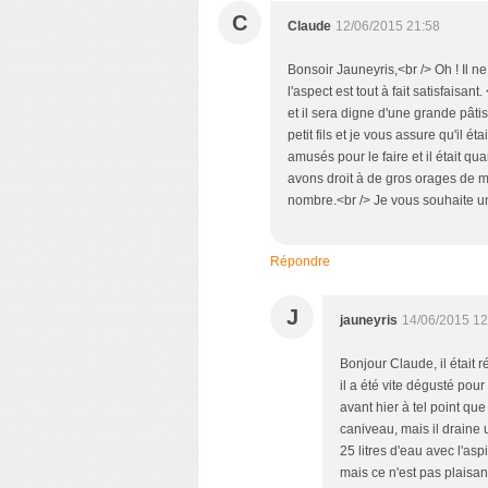
C
Claude
12/06/2015 21:58
Bonsoir Jauneyris,<br /> Oh ! Il ne 
l'aspect est tout à fait satisfaisan
et il sera digne d'une grande pâtis
petit fils et je vous assure qu'il
amusés pour le faire et il était q
avons droit à de gros orages de m
nombre.<br /> Je vous souhaite u
Répondre
J
jauneyris
14/06/2015 12
Bonjour Claude, il était r
il a été vite dégusté pour
avant hier à tel point qu
caniveau, mais il draine 
25 litres d'eau avec l'as
mais ce n'est pas plaisan