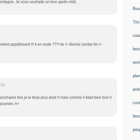
ntagne. Je vous souhaite un bon après midi.
Bou
Tric
cui
lement appétissant !!! Il en reste ???<br /> Bonne soirée<br />
brod
env
plan
:02
poé
rochaine fois je le ferai plus doré !! mais comme il était bien bon il
cou
e journée. A+
bro
pou