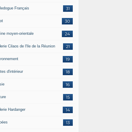
ledogue Français
31
ot
30
sine moyen-orientale
24
erie Cilaos de l'Ile de la Réunion
21
ironnement
19
tes d'intérieur
18
sie
16
ture
15
derie Hardanger
14
pées
13