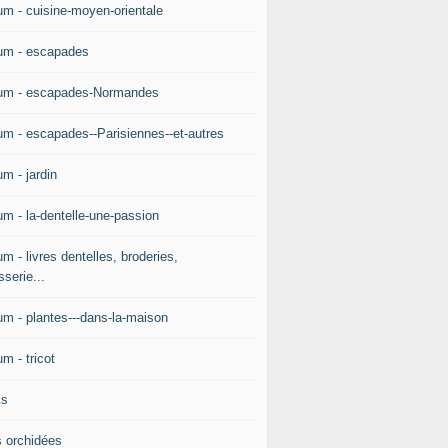
um - cuisine-moyen-orientale
um - escapades
um - escapades-Normandes
um - escapades--Parisiennes--et-autres
m - jardin
um - la-dentelle-une-passion
m - livres dentelles, broderies,
sserie...
um - plantes---dans-la-maison
m - tricot
ks
 orchidées