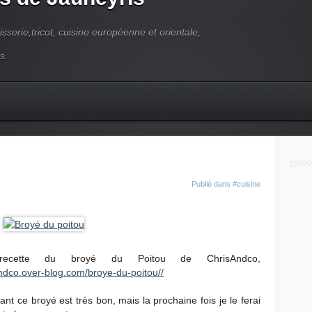
pisserie,tricot, cuisine européenne et orientale,
s.
Publié dans
#cuisine
recette du broyé du Poitou de ChrisAndco,
andco.over-blog.com/broye-du-poitou//
ant ce broyé est très bon, mais la prochaine fois je le ferai