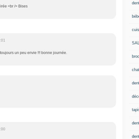
dent
irée <br /> Bises
béb
cui
:01
SA
toujours un peu envie !!! bonne journée.
brod
cha
den
déc
tapi
den
:00
dent