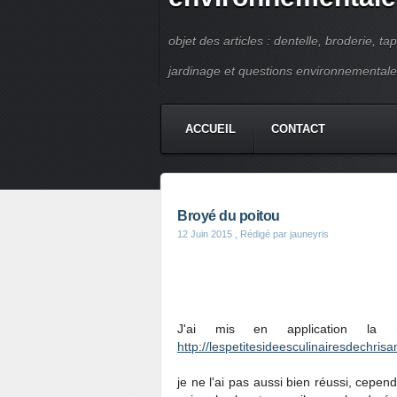
objet des articles : dentelle, broderie, ta
jardinage et questions environnementale
ACCUEIL
CONTACT
Broyé du poitou
12 Juin 2015
, Rédigé par jauneyris
J'ai mis en application la 
http://lespetitesideesculinairesdechris
je ne l'ai pas aussi bien réussi, cepend