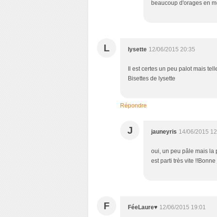
beaucoup d'orages en mo
L
lysette
12/06/2015 20:35
Il est certes un peu palot mais tel
Bisettes de lysette
Répondre
J
jauneyris
14/06/2015 12
oui, un peu pâle mais la p
est parti très vite !!Bonn
F
FéeLaure♥
12/06/2015 19:01