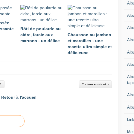
Alb
Alb
osée
Alb
issante
Rôti de poularde au
cidre, farcie aux
Chausson au jambon
Alb
marrons : un délice
et maroilles : une
recette ultra simple et
Albu
délicieuse
Alb
Albu
tapi
 1
Couture en tricot
Alb
Retour à l'accueil
Albu
Lin
Mes