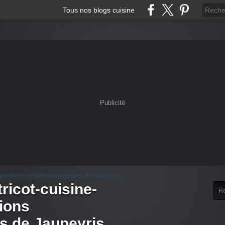
Tous nos blogs cuisine
Publicité
tricot-cuisine-
tions
s de Jauneyris