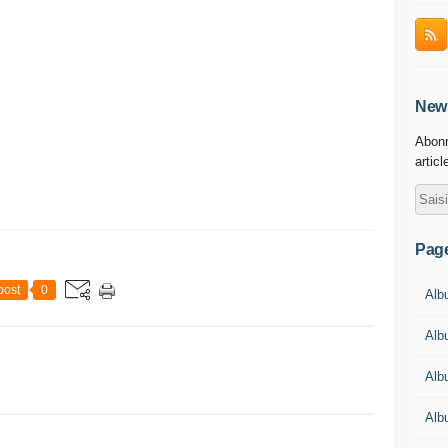
News
Abonn
articl
Pag
post
0
Albu
Alb
Alb
Alb