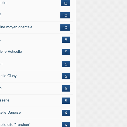
elle
12
é
10
sine moyen orientale
10
L
8
erie Reticello
5
ts
5
telle Cluny
5
o
5
sserie
5
telle Danoise
4
elle dite "Torchon"
4