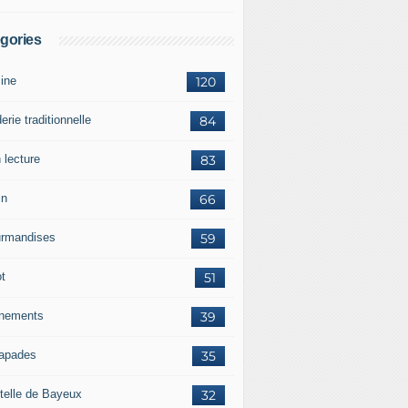
gories
sine
120
erie traditionnelle
84
 lecture
83
in
66
rmandises
59
ot
51
nements
39
apades
35
telle de Bayeux
32