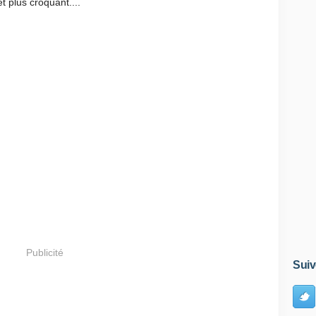
t plus croquant....
Publicité
Suiv