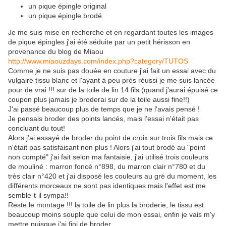
un pique épingle original
un pique épingle brodé
Je me suis mise en recherche et en regardant toutes les images
de pique épingles j'ai été séduite par un petit hérisson en
provenance du blog de Miaou
http://www.miaouzdays.com/index.php?category/TUTOS
Comme je ne suis pas douée en couture j'ai fait un essai avec du
vulgaire tissu blanc et l'ayant à peu près réussi je me suis lancée
pour de vrai !!! sur de la toile de lin 14 fils (quand j'aurai épuisé ce
coupon plus jamais je broderai sur de la toile aussi fine!!)
J'ai passé beaucoup plus de temps que je ne l'avais pensé !
Je pensais broder des points lancés, mais l'essai n'était pas
concluant du tout!
Alors j'ai essayé de broder du point de croix sur trois fils mais ce
n'était pas satisfaisant non plus ! Alors j'ai tout brodé au "point
non compté" j'ai fait selon ma fantaisie, j'ai utilisé trois couleurs
de mouliné : marron foncé n°898, du marron clair n°780 et du
très clair n°420 et j'ai disposé les couleurs au gré du moment, les
différents morceaux ne sont pas identiques mais l'effet est me
semble-t-il sympa!!
Reste le montage !!! la toile de lin plus la broderie, le tissu est
beaucoup moins souple que celui de mon essai, enfin je vais m'y
mettre puisque j'ai fini de broder...