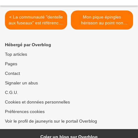
< La communauté "dentelle
Mon pique épingles
aux fuseaux" est référencée
hérisson au point non
sur l'annuaire des
compté est né!!! >
communautés Overblog
Hébergé par Overblog
Top articles
Pages
Contact
Signaler un abus
C.G.U.
Cookies et données personnelles
Préférences cookies
Voir le profil de jauneyris sur le portail Overblog
Créer un blog sur Overblog