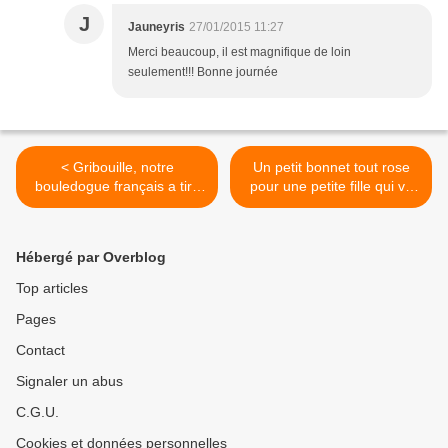
J
Jauneyris
27/01/2015 11:27
Merci beaucoup, il est magnifique de loin
seulement!!! Bonne journée
< Gribouille, notre
Un petit bonnet tout rose
bouledogue français a tiré
pour une petite fille qui va
les rois
naître bientôt >
Hébergé par Overblog
Top articles
Pages
Contact
Signaler un abus
C.G.U.
Cookies et données personnelles