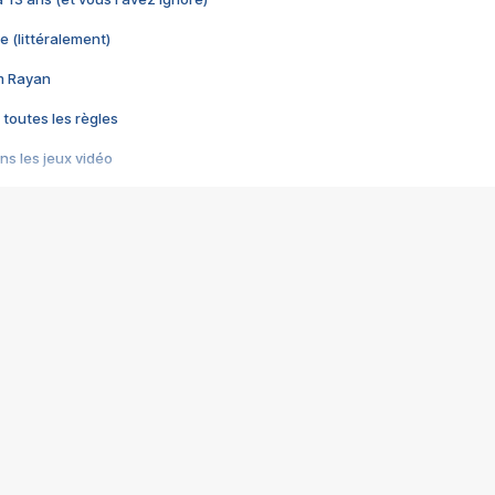
e (littéralement)
im Rayan
 toutes les règles
s les jeux vidéo
us choquant de Rockstar ? - Le scandale BULLY
e plus moche de Steam
du RÊVE tourne au CAUCHEMAR
pendant 8 heures
it… à tort
umiliés par un jeu vidéo
ire - Final Fantasy 8
ti un empire - Age of Empires