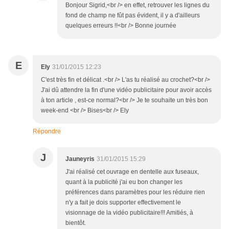
Bonjour Sigrid,<br /> en effet, retrouver les lignes du
fond de champ ne fût pas évident, il y a d'ailleurs
quelques erreurs !!<br /> Bonne journée
E
Ely
31/01/2015 12:23
C'est très fin et délicat .<br /> L'as tu réalisé au crochet?<br />
J'ai dû attendre la fin d'une vidéo publicitaire pour avoir accès
à ton article , est-ce normal?<br /> Je te souhaite un très bon
week-end <br /> Bises<br /> Ely
Répondre
J
Jauneyris
31/01/2015 15:29
J'ai réalisé cet ouvrage en dentelle aux fuseaux,
quant à la publicité j'ai eu bon changer les
préférences dans paramètres pour les réduire rien
n'y a fait je dois supporter effectivement le
visionnage de la vidéo publicitaire!!! Amitiés, à
bientôt.