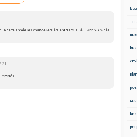
Bou
Tric
ue cette année les chandeliers étaient d'actualité!!!!!<br /> Amitiés
cui
brod
env
2:21
plan
! Amitiés.
poé
cou
bro
pou