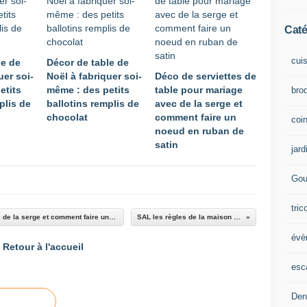
Caté
cui
le de
Décor de table de
uer soi-
Noël à fabriquer soi-
Déco de serviettes de
etits
même : des petits
table pour mariage
brod
plis de
ballotins remplis de
avec de la serge et
chocolat
comment faire un
coin
noeud en ruban de
satin
jard
Gou
tric
Déco de serviettes de table pour mariage avec de la serge et comment faire un noeud en ruban de satin
SAL les règles de la maison 7ème étape
évè
Retour à l'accueil
esc
Den