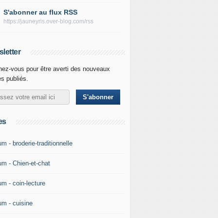
S'abonner au flux RSS
https://jauneyris.over-blog.com/rss
letter
ez-vous pour être averti des nouveaux
es publiés.
es
m - broderie-traditionnelle
um - Chien-et-chat
um - coin-lecture
um - cuisine