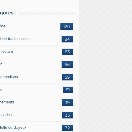
gories
sine
120
erie traditionnelle
84
 lecture
83
in
66
rmandises
59
ot
51
nements
39
apades
35
telle de Bayeux
32