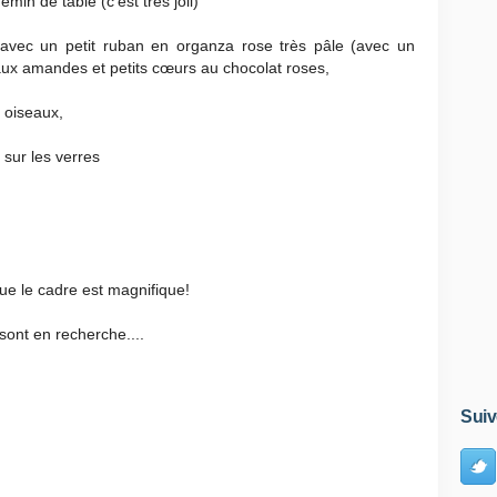
min de table (c'est très joli)
 avec un petit ruban en organza rose très pâle (avec un
ux amandes et petits cœurs au chocolat roses,
 oiseaux,
sur les verres
 que le cadre est magnifique!
sont en recherche....
Suiv