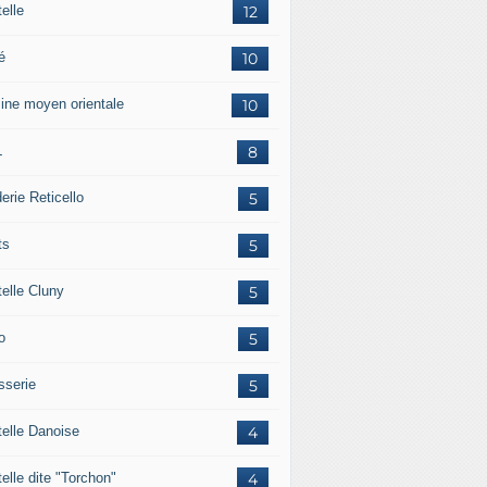
elle
12
é
10
sine moyen orientale
10
L
8
erie Reticello
5
ts
5
telle Cluny
5
o
5
sserie
5
telle Danoise
4
elle dite "Torchon"
4