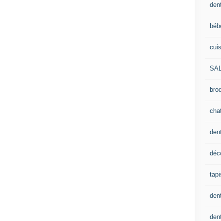
dent
béb
cui
SA
brod
cha
den
déc
tapi
den
dent