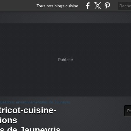
Tous nos blogs cuisine
Publicité
tricot-cuisine-
tions
s de Jauneyris