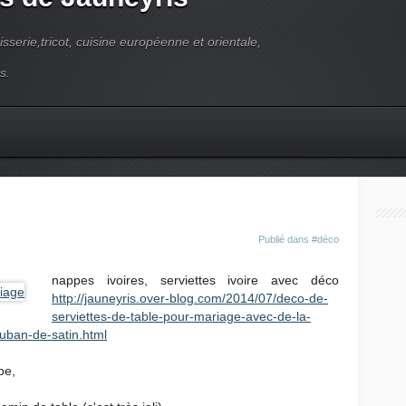
pisserie,tricot, cuisine européenne et orientale,
s.
Publié dans
#déco
nappes ivoires, serviettes ivoire avec déco
http://jauneyris.over-blog.com/2014/07/deco-de-
serviettes-de-table-pour-mariage-avec-de-la-
uban-de-satin.html
pe,