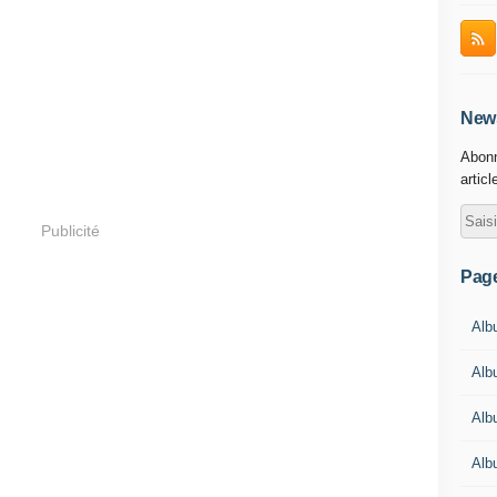
News
Abonn
articl
Publicité
Pag
Albu
Alb
Alb
Alb