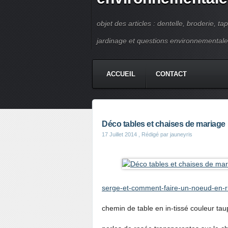
objet des articles : dentelle, broderie, ta
jardinage et questions environnementale
ACCUEIL
CONTACT
Déco tables et chaises de mariage
17 Juillet 2014
, Rédigé par jauneyris
serge-et-comment-faire-un-noeud-en-r
chemin de table en in-tissé couleur tau