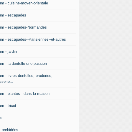
um - cuisine-moyen-orientale
um - escapades
um - escapades-Normandes
um - escapades--Parisiennes--et-autres
m - jardin
um - la-dentelle-une-passion
m - livres dentelles, broderies,
sserie...
um - plantes---dans-la-maison
m - tricot
ks
 orchidées