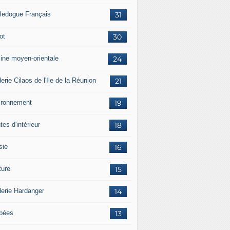
ledogue Français
31
ot
30
sine moyen-orientale
24
erie Cilaos de l'Ile de la Réunion
21
ironnement
19
tes d'intérieur
18
sie
16
ture
15
derie Hardanger
14
pées
13